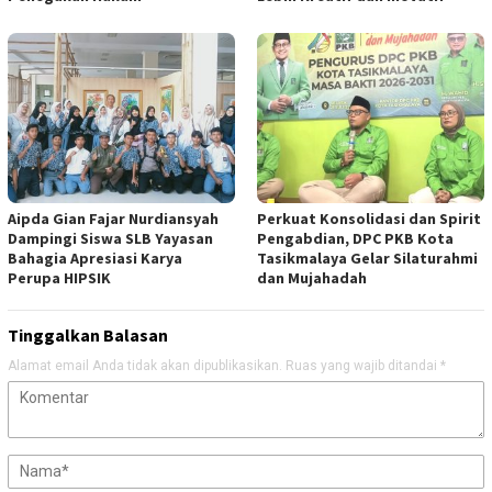
Aipda Gian Fajar Nurdiansyah
Perkuat Konsolidasi dan Spirit
Dampingi Siswa SLB Yayasan
Pengabdian, DPC PKB Kota
Bahagia Apresiasi Karya
Tasikmalaya Gelar Silaturahmi
Perupa HIPSIK
dan Mujahadah
Tinggalkan Balasan
Alamat email Anda tidak akan dipublikasikan.
Ruas yang wajib ditandai
*