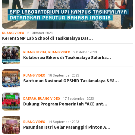
RUANG VIDEO
21 Oktober 2023
Keren! SMP Lab School di Tasikmalaya Dat…
RUANG BERITA
,
RUANG VIDEO
2 Oktober 2023
Kolaborasi Bikers di Tasikmalaya Salurka…
RUANG VIDEO
18 September 2023
Santunan Nasional OPSHID Tasikmalaya &#8…
DAERAH
,
RUANG VIDEO
17 September 2023
Dukung Program Pemerintah “ACE unt…
RUANG VIDEO
14 September 2023
Pasundan Istri Gelar Pasanggiri Pinton A…