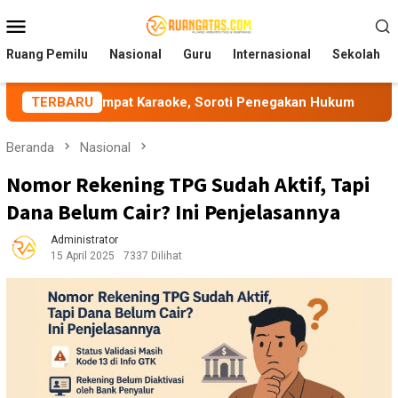
Loncat
Menu
ke
Mobile
konten
Ruang Pemilu
Nasional
Guru
Internasional
Sekolah
n Tempat Karaoke, Soroti Penegakan Hukum
TERBARU
KKG Santana
Beranda
Nasional
Nomor Rekening TPG Sudah Aktif, Tapi
Dana Belum Cair? Ini Penjelasannya
Administrator
15 April 2025
7337 Dilihat