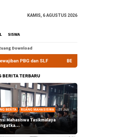
KAMIS, 6 AGUSTUS 2026
L
SISWA
Ruang Download
F
BEM Nusantara Priangan Timur Soroti Efektivitas Kine
 BERITA TERBARU
NG BERITA
,
RUANG MAHASISWA
31 Juli
ansi Mahasiswa Tasikmalaya
ingatka…