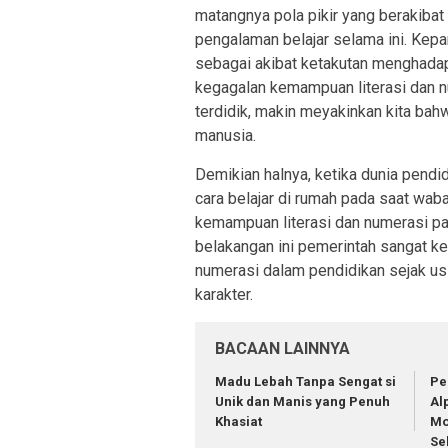
matangnya pola pikir yang berakibat 
pengalaman belajar selama ini. Kep
sebagai akibat ketakutan menghadapi
kegagalan kemampuan literasi dan nu
terdidik, makin meyakinkan kita bah
manusia.
Demikian halnya, ketika dunia pendi
cara belajar di rumah pada saat waba
kemampuan literasi dan numerasi par
belakangan ini pemerintah sangat 
numerasi dalam pendidikan sejak usi
karakter.
BACAAN LAINNYA
Madu Lebah Tanpa Sengat si
Pe
Unik dan Manis yang Penuh
Αl
Khasiat
Mo
Se