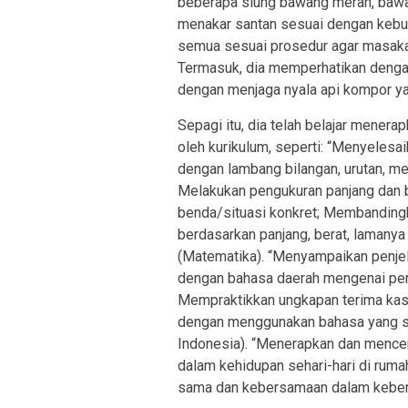
beberapa siung bawang merah, bawan
menakar santan sesuai dengan kebutu
semua sesuai prosedur agar masakan
Termasuk, dia memperhatikan denga
dengan menjaga nyala api kompor yan
Sepagi itu, dia telah belajar menera
oleh kurikulum, seperti: “Menyelesa
dengan lambang bilangan, urutan, m
Melakukan pengukuran panjang dan 
benda/situasi konkret; Membanding
berdasarkan panjang, berat, lamany
(Matematika). “Menyampaikan penje
dengan bahasa daerah mengenai peri
Mempraktikkan ungkapan terima kasih
dengan menggunakan bahasa yang san
Indonesia). “Menerapkan dan mencer
dalam kehidupan sehari-hari di rum
sama dan kebersamaan dalam kebera