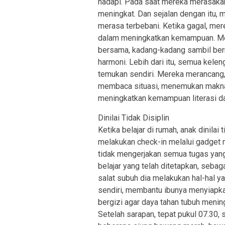
hadapi. Pada saat mereka merasaka
meningkat. Dan sejalan dengan itu, 
merasa terbebani. Ketika gagal, mere
dalam meningkatkan kemampuan. Mer
bersama, kadang-kadang sambil berny
harmoni. Lebih dari itu, semua kele
temukan sendiri. Mereka merancang,
membaca situasi, menemukan makna 
meningkatkan kemampuan literasi d
Dinilai Tidak Disiplin
Ketika belajar di rumah, anak dinilai
melakukan check-in melalui gadget m
tidak mengerjakan semua tugas yang 
belajar yang telah ditetapkan, seba
salat subuh dia melakukan hal-hal y
sendiri, membantu ibunya menyiapkan
bergizi agar daya tahan tubuh meni
Setelah sarapan, tepat pukul 07.30,