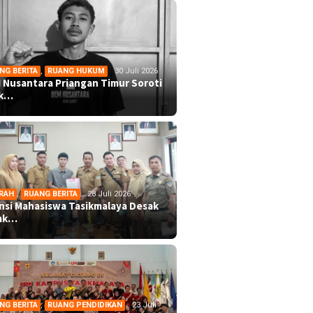
NG BERITA
,
RUANG HUKUM
30 Juli 2026
 Nusantara Priangan Timur Soroti
ek…
RAH
,
RUANG BERITA
28 Juli 2026
ansi Mahasiswa Tasikmalaya Desak
mk…
NG BERITA
,
RUANG PENDIDIKAN
23 Juli