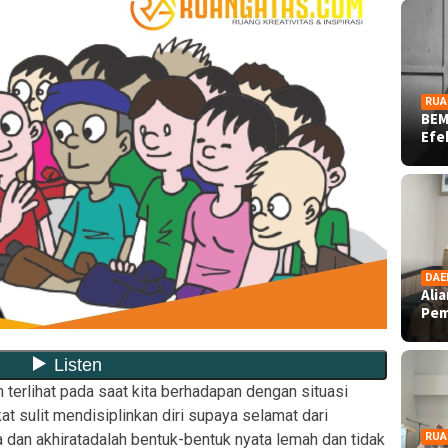
RUA
BEM
Ef
DAE
Ali
Pe
n terlihat pada saat kita berhadapan dengan situasi
at sulit mendisiplinkan diri supaya selamat dari
dan akhiratadalah bentuk-bentuk nyata lemah dan tidak
RUA