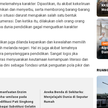
2026
melemahnya karakter. Dipastikan, itu akibat kekeliruan
KKG
anikan dan menyerbu, serta memborong barang-barang
Mod
 situasi darurat merupakan salah satu bentuk
merasi. Dan ketika itu, dilakukan oleh orang-orang
wa dunia pendidikan gagal menguatkan karakter
dikan juga dilanda kepanikan dan kewalahan memilih
DAE
Aip
h melanda negeri. Hal ini juga akibat lemahnya
Dam
a penyelenggara pendidikan. Sangat logis jika
keras menyuarakan keutamaan kemampuan literasi dan
a dini sebagai fondasi untuk penguatan pola pikir dan
RUAN
manfaatan Enzim
Aneka Benda di Sekitarku:
pha-amilase pada
Menjelajahi Dunia di Seputar
difikasi Pati Singkong
Rumah
bagai Substitusi Gelatin