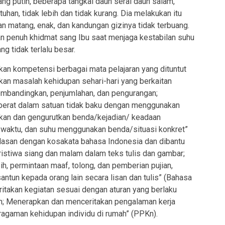
g putih, beberapa tangkai daun serai daun salam,
han, tidak lebih dan tidak kurang. Dia melakukan itu
 matang, enak, dan kandungan gizinya tidak terbuang.
n penuh khidmat sang Ibu saat menjaga kestabilan suhu
g tidak terlalu besar.
pkan kompetensi berbagai mata pelajaran yang dituntut
ikan masalah kehidupan sehari-hari yang berkaitan
embandingkan, penjumlahan, dan pengurangan;
berat dalam satuan tidak baku dengan menggunakan
kan dan gengurutkan benda/kejadian/ keadaan
a waktu, dan suhu menggunakan benda/situasi konkret”
lasan dengan kosakata bahasa Indonesia dan dibantu
stiwa siang dan malam dalam teks tulis dan gambar;
, permintaan maaf, tolong, dan pemberian pujian,
tun kepada orang lain secara lisan dan tulis” (Bahasa
itakan kegiatan sesuai dengan aturan yang berlaku
ah; Menerapkan dan menceritakan pengalaman kerja
gaman kehidupan individu di rumah” (PPKn).