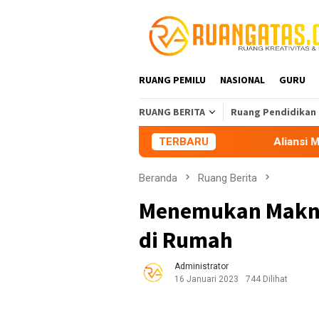
Loncat
ke
konten
RUANG PEMILU
NASIONAL
GURU
RUANG BERITA
Ruang Pendidikan
TERBARU
Aliansi Mahasiswa Tasikmalay
Beranda
Ruang Berita
Menemukan Makna
di Rumah
Administrator
16 Januari 2023
744 Dilihat