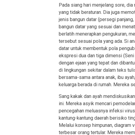
Pada siang hari menjelang sore, d
yang tidak beraturan. Dia juga mem
jenis bangun datar (persegi panjang, s
bangun datar yang sesuai dan menata
berlatih menerapkan pengukuran, m
tersebut sesuai pola yang ada. Si
datar untuk membentuk pola pengub
ekspresi dua dan tiga dimensi (Sen
dengan ejaan yang tepat dan dibant
di lingkungan sekitar dalam teks tul
bersama-sama antara anak, ibu aya
keluarga berada di rumah. Mereka s
Sang kakak dan ayah mendiskusikan 
ini. Mereka asyik mencari pemodela
pencegahan meluasnya infeksi virus.
kantung-kantung daerah berisiko ting
Melalui konsep himpunan, diagram v
terbesar orang tertular. Mereka me