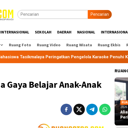
Pencarian
INTERNASIONAL
SEKOLAH
DAERAH
NASIONAL
INTERNASIONA
Ruang Foto
Ruang Video
Ruang Wisata
Ruang Ekbis
a Peringatkan Pengelola Karaoke Penuhi Kewajiban PBG dan SL
RUANG
 Gaya Belajar Anak-Anak
RUA
2026
Ali
Per