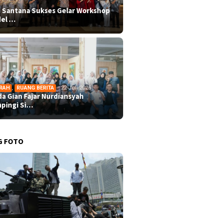
 Santana Sukses Gelar Workshop
el …
RAH
,
RUANG BERITA
22 Juli 2026
da Gian Fajar Nurdiansyah
pingi Si…
G FOTO