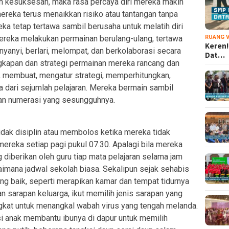
n kesuksesan, maka rasa percaya diri mereka makin
mereka terus menaikkan risiko atau tantangan tanpa
ka tetap tertawa sambil berusaha untuk melatih diri
eka melakukan permainan berulang-ulang, tertawa
RUANG V
Keren!
anyi, berlari, melompat, dan berkolaborasi secara
Dat…
ngkapan dan strategi permainan mereka rancang dan
 membuat, mengatur strategi, memperhitungkan,
dari sejumlah pelajaran. Mereka bermain sambil
an numerasi yang sesungguhnya.
 tidak disiplin atau membolos ketika mereka tidak
ereka setiap pagi pukul 07.30. Apalagi bila mereka
diberikan oleh guru tiap mata pelajaran selama jam
gaimana jadwal sekolah biasa. Sekalipun sejak sehabis
ang baik, seperti merapikan kamar dan tempat tidurnya
 sarapan keluarga, ikut memilih jenis sarapan yang
ngkat untuk menangkal wabah virus yang tengah melanda.
 si anak membantu ibunya di dapur untuk memilih