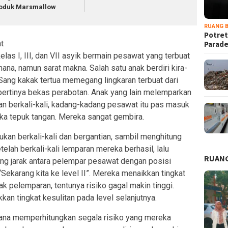
oduk Marsmallow
RUANG B
Potret
t
Parad
elas I, III, dan VII asyik bermain pesawat yang terbuat
hana, namun sarat makna. Salah satu anak berdiri kira-
 Sang kakak tertua memegang lingkaran terbuat dari
epertinya bekas perabotan. Anak yang lain melemparkan
 berkali-kali, kadang-kadang pesawat itu pas masuk
eka tepuk tangan. Mereka sangat gembira.
kan berkali-kali dan bergantian, sambil menghitung
telah berkali-kali lemparan mereka berhasil, lalu
RUANG
 jarak antara pelempar pesawat dengan posisi
“Sekarang kita ke level II”. Mereka menaikkan tingkat
k pelemparan, tentunya risiko gagal makin tinggi.
kan tingkat kesulitan pada level selanjutnya.
mana memperhitungkan segala risiko yang mereka