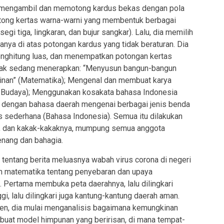
ia mengambil dan memotong kardus bekas dengan pola
otong kertas warna-warni yang membentuk berbagai
egi tiga, lingkaran, dan bujur sangkar). Lalu, dia memilih
nya di atas potongan kardus yang tidak beraturan. Dia
enghitung luas, dan menempatkan potongan kertas
 anak sedang menerapkan: “Menyusun bangun-bangun
inan” (Matematika); Mengenal dan membuat karya
i Budaya); Menggunakan kosakata bahasa Indonesia
u dengan bahasa daerah mengenai berbagai jenis benda
is sederhana (Bahasa Indonesia). Semua itu dilakukan
h, dan kakak-kakaknya, mumpung semua anggota
enang dan bahagia.
tentang berita meluasnya wabah virus corona di negeri
n matematika tentang penyebaran dan upaya
 Pertama membuka peta daerahnya, lalu dilingkari
gi, lalu dilingkari juga kantung-kantung daerah aman.
en, dia mulai menganalisis bagaimana kemungkinan
mbuat model himpunan yang beririsan, di mana tempat-