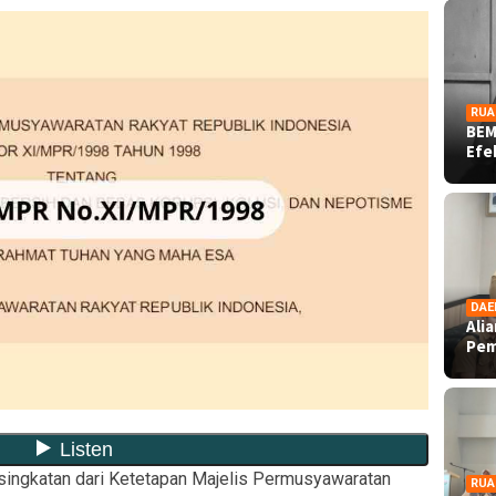
RUA
BEM
Ef
DAE
Ali
Pe
ingkatan dari Ketetapan Majelis Permusyawaratan
RUA