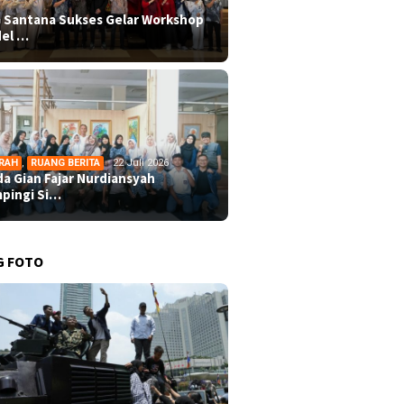
 Santana Sukses Gelar Workshop
el …
RAH
,
RUANG BERITA
22 Juli 2026
da Gian Fajar Nurdiansyah
pingi Si…
G FOTO