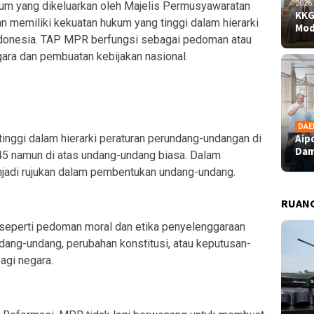
2026
um yang dikeluarkan oleh Majelis Permusyawaratan
KKG
n memiliki kekuatan hukum yang tinggi dalam hierarki
Mod
ndonesia. TAP MPR berfungsi sebagai pedoman atau
ara dan pembuatan kebijakan nasional.
DAE
Aip
nggi dalam hierarki peraturan perundang-undangan di
Dam
45 namun di atas undang-undang biasa. Dalam
njadi rujukan dalam pembentukan undang-undang.
RUAN
 seperti pedoman moral dan etika penyelenggaraan
dang-undang, perubahan konstitusi, atau keputusan-
agi negara.