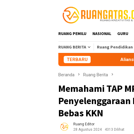
Loncat
ke
konten
RUANG PEMILU
NASIONAL
GURU
RUANG BERITA
Ruang Pendidikan
TERBARU
Aliansi Mahasiswa Ta
Beranda
Ruang Berita
Memahami TAP MP
Penyelenggaraan 
Bebas KKN
Ruang Editor
28 Agustus 2024
4313 Dilihat