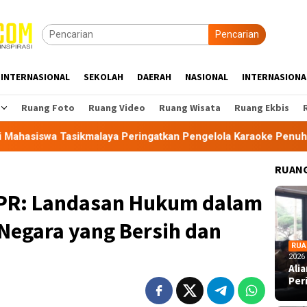
Pencarian
INTERNASIONAL
SEKOLAH
DAERAH
NASIONAL
INTERNASIONA
Ruang Foto
Ruang Video
Ruang Wisata
Ruang Ekbis
sikmalaya Peringatkan Pengelola Karaoke Penuhi Kewajiban PB
RUANG
R: Landasan Hukum dalam
Negara yang Bersih dan
RUA
2026
Ali
Per