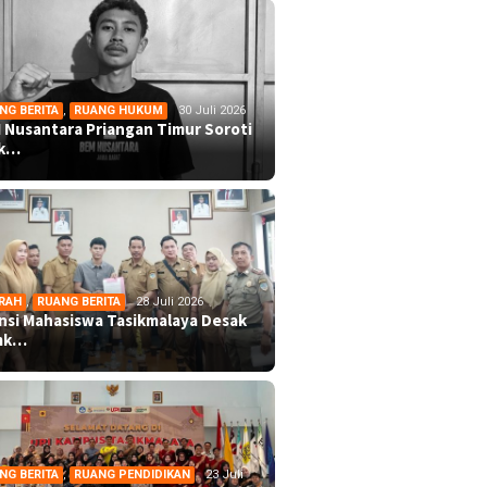
NG BERITA
,
RUANG HUKUM
30 Juli 2026
 Nusantara Priangan Timur Soroti
ek…
RAH
,
RUANG BERITA
28 Juli 2026
ansi Mahasiswa Tasikmalaya Desak
mk…
NG BERITA
,
RUANG PENDIDIKAN
23 Juli