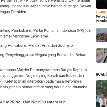
 Reformasi, MPR tidak lagi berwenang untuk membuat
dang-undang kini sepenuhnya berada di tangan Dewan
engan Presiden.
RUANG B
Potret
Parad
tang Pembubaran Partai Komunis Indonesia (PKI) dan
unisme/Marxisme-Leninisme.
tang Pencabutan Mandat Presiden Soeharto.
ng Penyelenggaraan Negara yang Bersih dan Bebas
etetapan Majelis Permusyawaratan Rakyat Republik
RUANG
enyelenggaraan Negara yang Bersih dan Bebas dari
). Ketetapan ini diterbitkan pada masa Reformasi
nsip-prinsip pemerintahan yang bersih dan akuntabel
AP MPR No. XI/MPR/1998 antara lain: