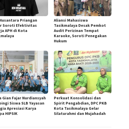
Nusantara Priangan
Aliansi Mahasiswa
r Soroti Efektivitas
Tasikmalaya Desak Pemkot
rja APH di Kota
Audit Perizinan Tempat
kmalaya
Karaoke, Soroti Penegakan
Hukum
a Gian Fajar Nurdiansyah
Perkuat Konsolidasi dan
ingi Siswa SLB Yayasan
Spirit Pengabdian, DPC PKB
gia Apresiasi Karya
Kota Tasikmalaya Gelar
pa HIPSIK
Silaturahmi dan Mujahadah