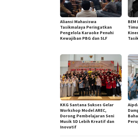
Aliansi Mahasiswa
BEM 
Tasikmalaya Peringatkan
Timu
Pengelola Karaoke Penuhi
Kine
Kewajiban PBG dan SLF
Tasi
KKG Santana Sukses Gelar
Aipd
Workshop Model AREC,
Damp
Dorong Pembelajaran Seni
Baha
Musik SD Lebih Kreatif dan
Peru
Inovatif