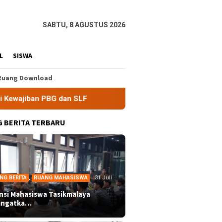
SABTU, 8 AGUSTUS 2026
L
SISWA
Ruang Download
G dan SLF
BEM Nusantara Priangan Timur Soroti Efektivi
 BERITA TERBARU
NG BERITA
,
RUANG MAHASISWA
31 Juli
ansi Mahasiswa Tasikmalaya
ingatka…