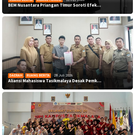
BEM Nusantara Priangan Timur Soroti Efek…
DAERAH
,
RUANG BERITA
28 Juli 2026
Aliansi Mahasiswa Tasikmalaya Desak Pemk…