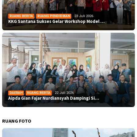
RUANG BERITA
,
RUANG PENDIDIKAN
23 Juli 2026
KKG Santana Sukses Gelar Workshop Model …
DAERAH
,
RUANG BERITA
22 Juli 2026
Aipda Gian Fajar Nurdiansyah Dampingi Si…
RUANG FOTO