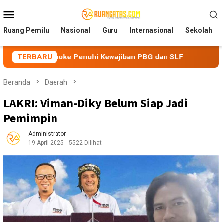
Loncat
Menu
ke
Mobile
konten
Ruang Pemilu
Nasional
Guru
Internasional
Sekolah
raoke Penuhi Kewajiban PBG dan SLF
TERBARU
BEM Nusantara Pri
Beranda
Daerah
LAKRI: Viman-Diky Belum Siap Jadi
Pemimpin
Administrator
19 April 2025
5522 Dilihat