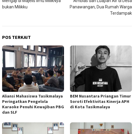
Mengaji di Majelis Ilmu MilikNya
Amblas dan Luapan Air di Desa
bukan Milikku
Panawangan, Dua Rumah Warga
Terdampak
POS TERKAIT
Aliansi Mahasiswa Tasikmalaya
BEM Nusantara Priangan Timur
Peringatkan Pengelola
Soroti Efektivitas Kinerja APH
Karaoke Penuhi Kewajiban PBG
di Kota Tasikmalaya
dan SLF