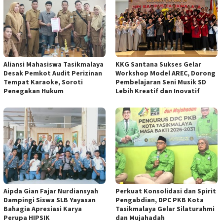
Aliansi Mahasiswa Tasikmalaya
KKG Santana Sukses Gelar
Desak Pemkot Audit Perizinan
Workshop Model AREC, Dorong
Tempat Karaoke, Soroti
Pembelajaran Seni Musik SD
Penegakan Hukum
Lebih Kreatif dan Inovatif
Aipda Gian Fajar Nurdiansyah
Perkuat Konsolidasi dan Spirit
Dampingi Siswa SLB Yayasan
Pengabdian, DPC PKB Kota
Bahagia Apresiasi Karya
Tasikmalaya Gelar Silaturahmi
Perupa HIPSIK
dan Mujahadah