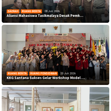
DAERAH
,
RUANG BERITA
28 Juli 2026
Aliansi Mahasiswa Tasikmalaya Desak Pemk…
RUANG BERITA
,
RUANG PENDIDIKAN
23 Juli 2026
KKG Santana Sukses Gelar Workshop Model …