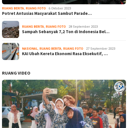
RUANG BERITA
,
RUANG FOTO
6 Oktober 2023
Potret Antusias Masyarakat Sambut Parade…
RUANG BERITA
,
RUANG FOTO
28 September 2023
Sampah Sebanyak 7,2 Ton di Indonesia Bel…
NASIONAL
,
RUANG BERITA
,
RUANG FOTO
27 September 2023
KAI Ubah Kereta Ekonomi Rasa Eksekutif, …
RUANG VIDEO