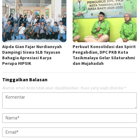
Aipda Gian Fajar Nurdiansyah
Perkuat Konsolidasi dan Spirit
Dampingi Siswa SLB Yayasan
Pengabdian, DPC PKB Kota
Bahagia Apresiasi Karya
Tasikmalaya Gelar Silaturahmi
Perupa HIPSIK
dan Mujahadah
Tinggalkan Balasan
Alamat email Anda tidak akan dipublikasikan.
Ruas yang wajib ditandai
*