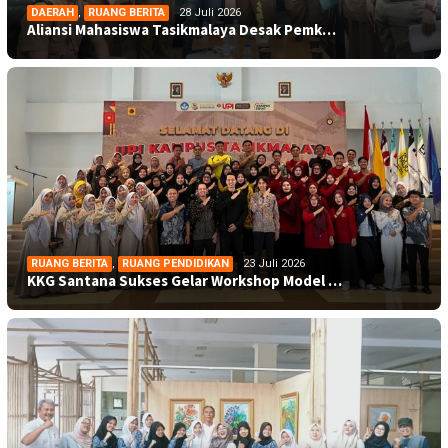
DAERAH
,
RUANG BERITA
28 Juli 2026
Aliansi Mahasiswa Tasikmalaya Desak Pemk…
RUANG BERITA
,
RUANG PENDIDIKAN
23 Juli 2026
KKG Santana Sukses Gelar Workshop Model …