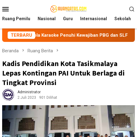
Loncat
Menu
ke
Mobile
konten
Ruang Pemilu
Nasional
Guru
Internasional
Sekolah
ngelola Karaoke Penuhi Kewajiban PBG dan SLF
TERBARU
BEM Nusa
Beranda
Ruang Berita
Kadis Pendidikan Kota Tasikmalaya
Lepas Kontingan PAI Untuk Berlaga di
Tingkat Provinsi
Administrator
2 Juli 2023
901 Dilihat