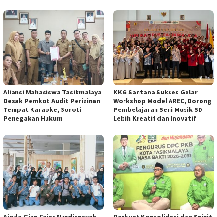
Aliansi Mahasiswa Tasikmalaya
KKG Santana Sukses Gelar
Desak Pemkot Audit Perizinan
Workshop Model AREC, Dorong
Tempat Karaoke, Soroti
Pembelajaran Seni Musik SD
Penegakan Hukum
Lebih Kreatif dan Inovatif
Aipda Gian Fajar Nurdiansyah
Perkuat Konsolidasi dan Spirit