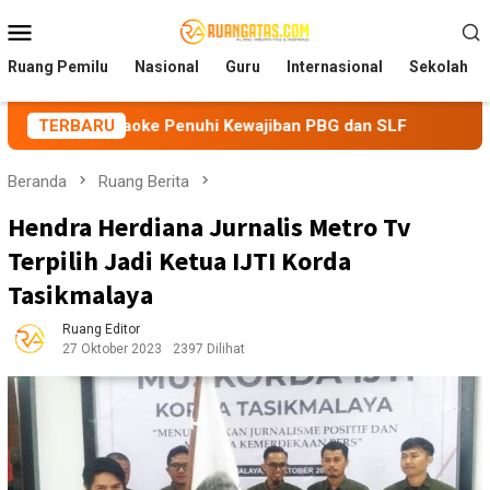
Loncat
Menu
ke
Mobile
konten
Ruang Pemilu
Nasional
Guru
Internasional
Sekolah
aoke Penuhi Kewajiban PBG dan SLF
TERBARU
BEM Nusantara Prian
Beranda
Ruang Berita
Hendra Herdiana Jurnalis Metro Tv
Terpilih Jadi Ketua IJTI Korda
Tasikmalaya
Ruang Editor
27 Oktober 2023
2397 Dilihat