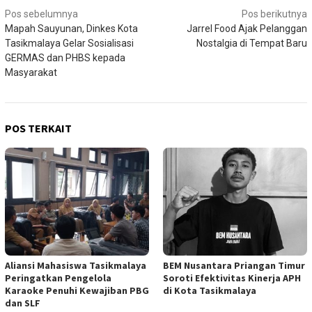
Navigasi
Pos sebelumnya
Pos berikutnya
Mapah Sauyunan, Dinkes Kota
Jarrel Food Ajak Pelanggan
pos
Tasikmalaya Gelar Sosialisasi
Nostalgia di Tempat Baru
GERMAS dan PHBS kepada
Masyarakat
POS TERKAIT
Aliansi Mahasiswa Tasikmalaya
BEM Nusantara Priangan Timur
Peringatkan Pengelola
Soroti Efektivitas Kinerja APH
Karaoke Penuhi Kewajiban PBG
di Kota Tasikmalaya
dan SLF