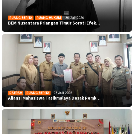
RUANG BERITA
,
RUANG HUKUM
30 Juli 2026
BEM Nusantara Priangan Timur Soroti Efek…
DAERAH
,
RUANG BERITA
28 Juli 2026
Aliansi Mahasiswa Tasikmalaya Desak Pemk…