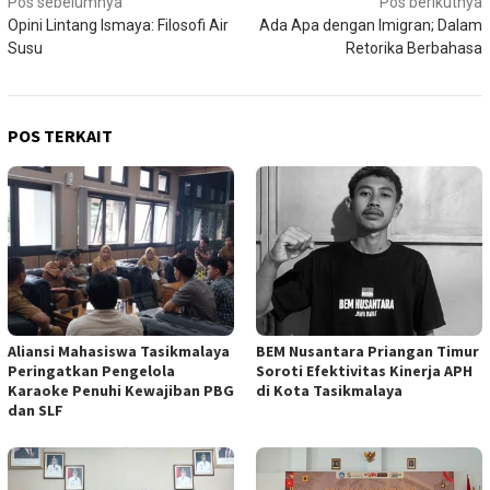
Navigasi
Pos sebelumnya
Pos berikutnya
Opini Lintang Ismaya: Filosofi Air
Ada Apa dengan Imigran; Dalam
pos
Susu
Retorika Berbahasa
POS TERKAIT
Aliansi Mahasiswa Tasikmalaya
BEM Nusantara Priangan Timur
Peringatkan Pengelola
Soroti Efektivitas Kinerja APH
Karaoke Penuhi Kewajiban PBG
di Kota Tasikmalaya
dan SLF