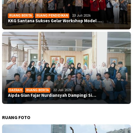
RUANG BERITA
,
RUANG PENDIDIKAN
23 Juli 2026
KKG Santana Sukses Gelar Workshop Model …
DAERAH
,
RUANG BERITA
22 Juli 2026
Aipda Gian Fajar Nurdiansyah Dampingi Si…
RUANG FOTO