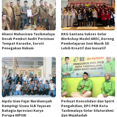
Aliansi Mahasiswa Tasikmalaya
KKG Santana Sukses Gelar
Desak Pemkot Audit Perizinan
Workshop Model AREC, Dorong
Tempat Karaoke, Soroti
Pembelajaran Seni Musik SD
Penegakan Hukum
Lebih Kreatif dan Inovatif
Aipda Gian Fajar Nurdiansyah
Perkuat Konsolidasi dan Spirit
Dampingi Siswa SLB Yayasan
Pengabdian, DPC PKB Kota
Bahagia Apresiasi Karya
Tasikmalaya Gelar Silaturahmi
Perupa HIPSIK
dan Mujahadah