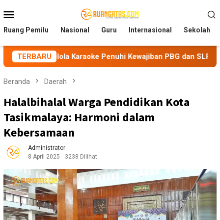
Loncat
Menu
ke
Mobile
konten
Ruang Pemilu
Nasional
Guru
Internasional
Sekolah
lola Karaoke Penuhi Kewajiban PBG dan SLF
TERBARU
BEM Nusant
Beranda
Daerah
Halalbihalal Warga Pendidikan Kota
Tasikmalaya: Harmoni dalam
Kebersamaan
Administrator
8 April 2025
3238 Dilihat