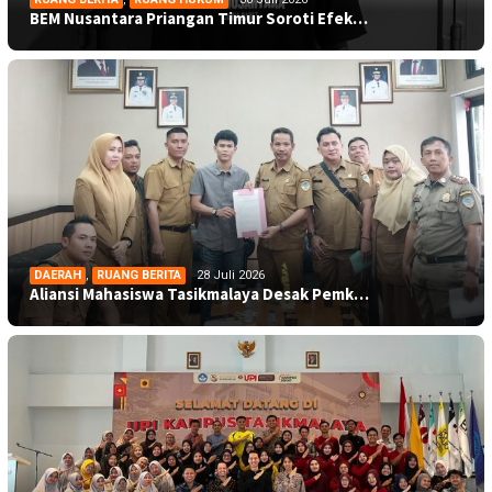
BEM Nusantara Priangan Timur Soroti Efek…
DAERAH
,
RUANG BERITA
28 Juli 2026
Aliansi Mahasiswa Tasikmalaya Desak Pemk…