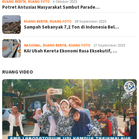
RUANG BERITA
,
RUANG FOTO
6 Oktober 2023
Potret Antusias Masyarakat Sambut Parade…
RUANG BERITA
,
RUANG FOTO
28 September 2023
Sampah Sebanyak 7,2 Ton di Indonesia Bel…
NASIONAL
,
RUANG BERITA
,
RUANG FOTO
27 September 2023
KAI Ubah Kereta Ekonomi Rasa Eksekutif, …
RUANG VIDEO