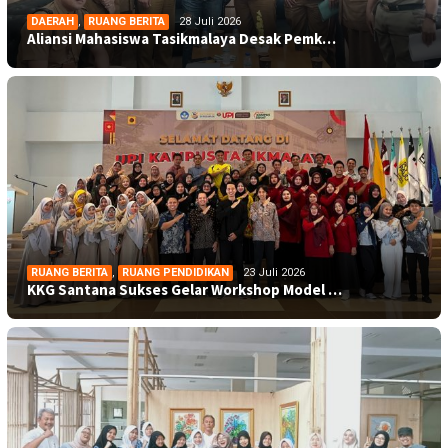
DAERAH
,
RUANG BERITA
28 Juli 2026
Aliansi Mahasiswa Tasikmalaya Desak Pemk…
RUANG BERITA
,
RUANG PENDIDIKAN
23 Juli 2026
KKG Santana Sukses Gelar Workshop Model …