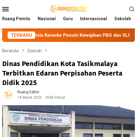
Loncat
Menu
ke
Mobile
konten
Ruang Pemilu
Nasional
Guru
Internasional
Sekolah
elola Karaoke Penuhi Kewajiban PBG dan SLF
TERBARU
BEM Nusant
Beranda
Daerah
Dinas Pendidikan Kota Tasikmalaya
Terbitkan Edaran Perpisahan Peserta
Didik 2025
Ruang Editor
18 Maret 2025
3598 Dilihat