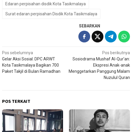
Edaran perpisahan disdik Kota Tasikmalaya
Surat edaran perpisahan Disdik Kota Tasikmalaya
SEBARKAN
Navigasi
Pos sebelumnya
Pos berikutnya
Gelar Aksi Sosial: DPC ARWT
Sosiodrama Mushaf Al-Qur’an:
pos
Kota Tasikmalaya Bagikan 700
Ekspresi Anak-anak
Paket Takjil di Bulan Ramadhan
Menggetarkan Panggung Malam
Nuzulul Quran
POS TERKAIT