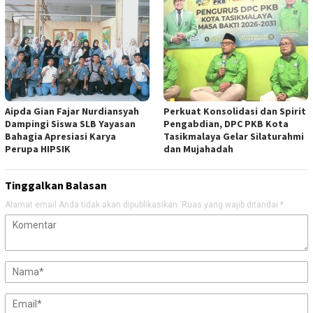
Aipda Gian Fajar Nurdiansyah
Perkuat Konsolidasi dan Spirit
Dampingi Siswa SLB Yayasan
Pengabdian, DPC PKB Kota
Bahagia Apresiasi Karya
Tasikmalaya Gelar Silaturahmi
Perupa HIPSIK
dan Mujahadah
Tinggalkan Balasan
Alamat email Anda tidak akan dipublikasikan.
Ruas yang wajib ditandai
*