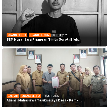
RUANG BERITA
,
RUANG HUKUM
30 Juli 2026
BEM Nusantara Priangan Timur Soroti Efek…
DAERAH
,
RUANG BERITA
28 Juli 2026
Aliansi Mahasiswa Tasikmalaya Desak Pemk…