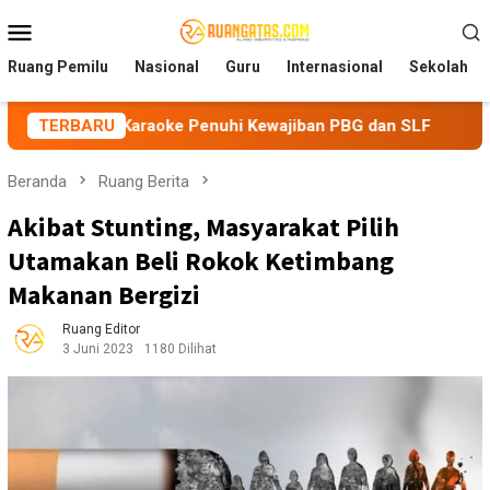
Loncat
Menu
ke
Mobile
konten
Ruang Pemilu
Nasional
Guru
Internasional
Sekolah
 Karaoke Penuhi Kewajiban PBG dan SLF
TERBARU
BEM Nusantara 
Beranda
Ruang Berita
Akibat Stunting, Masyarakat Pilih
Utamakan Beli Rokok Ketimbang
Makanan Bergizi
Ruang Editor
3 Juni 2023
1180 Dilihat