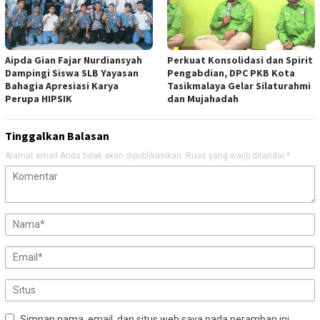
Aipda Gian Fajar Nurdiansyah
Perkuat Konsolidasi dan Spirit
Dampingi Siswa SLB Yayasan
Pengabdian, DPC PKB Kota
Bahagia Apresiasi Karya
Tasikmalaya Gelar Silaturahmi
Perupa HIPSIK
dan Mujahadah
Tinggalkan Balasan
Alamat email Anda tidak akan dipublikasikan.
Ruas yang wajib ditandai
*
Simpan nama, email, dan situs web saya pada peramban ini