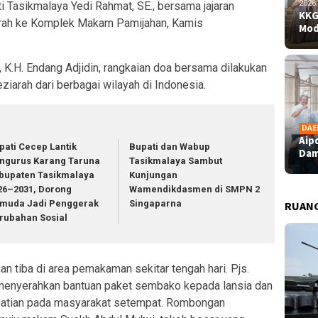
2026
i Tasikmalaya Yedi Rahmat, SE., bersama jajaran
KKG
rah ke Komplek Makam Pamijahan, Kamis
Mod
 K.H. Endang Adjidin, rangkaian doa bersama dilakukan
eziarah dari berbagai wilayah di Indonesia.
DAE
Aip
pati Cecep Lantik
Bupati dan Wabup
Dam
ngurus Karang Taruna
Tasikmalaya Sambut
bupaten Tasikmalaya
Kunjungan
26–2031, Dorong
Wamendikdasmen di SMPN 2
muda Jadi Penggerak
Singaparna
RUAN
rubahan Sosial
n tiba di area pemakaman sekitar tengah hari. Pjs.
a menyerahkan bantuan paket sembako kepada lansia dan
hatian pada masyarakat setempat. Rombongan