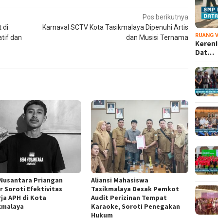
Pos berikutnya
 di
Karnaval SCTV Kota Tasikmalaya Dipenuhi Artis
RUANG V
atif dan
dan Musisi Ternama
Keren!
Dat…
Nusantara Priangan
Aliansi Mahasiswa
r Soroti Efektivitas
Tasikmalaya Desak Pemkot
rja APH di Kota
Audit Perizinan Tempat
kmalaya
Karaoke, Soroti Penegakan
Hukum