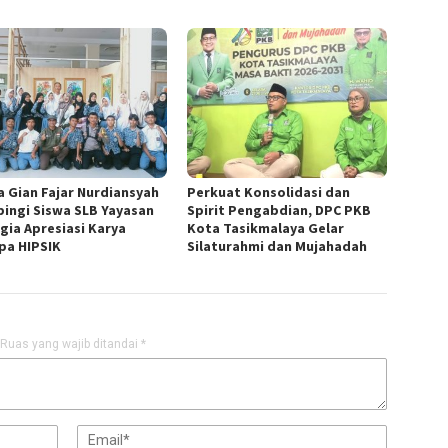
a Gian Fajar Nurdiansyah
Perkuat Konsolidasi dan
ingi Siswa SLB Yayasan
Spirit Pengabdian, DPC PKB
gia Apresiasi Karya
Kota Tasikmalaya Gelar
pa HIPSIK
Silaturahmi dan Mujahadah
Ruas yang wajib ditandai
*