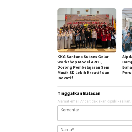
KKG Santana Sukses Gelar
Aipd
Workshop Model AREC,
Damp
Dorong Pembelajaran Seni
Baha
Musik SD Lebih Kreatif dan
Peru
Inovatif
Tinggalkan Balasan
Alamat email Anda tidak akan dipublikasikan.