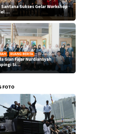
 Santana Sukses Gelar Workshop
el …
RAH
,
RUANG BERITA
22 Juli 2026
da Gian Fajar Nurdiansyah
pingi Si…
G FOTO