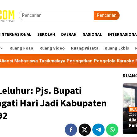
Pencarian
INTERNASIONAL
SEKOLAH
DAERAH
NASIONAL
INTERNASIONA
Ruang Foto
Ruang Video
Ruang Wisata
Ruang Ekbis
iswa Tasikmalaya Peringatkan Pengelola Karaoke Penuhi Kewaj
RUANG
eluhur: Pjs. Bupati
gati Hari Jadi Kabupaten
RUA
92
2026
Ali
Per