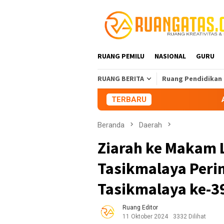
Loncat
ke
konten
RUANG PEMILU
NASIONAL
GURU
RUANG BERITA
Ruang Pendidikan
TERBARU
Aliansi Mahas
Beranda
Daerah
Ziarah ke Makam L
Tasikmalaya Perin
Tasikmalaya ke-3
Ruang Editor
11 Oktober 2024
3332 Dilihat