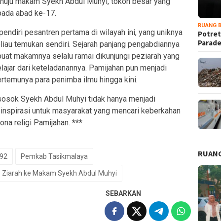
enuju makam Syekh Abdul Muhyi, tokoh besar yang
pada abad ke-17.
RUANG B
endiri pesantren pertama di wilayah ini, yang uniknya
Potret
Parad
liau temukan sendiri. Sejarah panjang pengabdiannya
at makamnya selalu ramai dikunjungi peziarah yang
ajar dari keteladanannya. Pamijahan pun menjadi
rtemunya para penimba ilmu hingga kini.
 sosok Syekh Abdul Muhyi tidak hanya menjadi
 inspirasi untuk masyarakat yang mencari keberkahan
ona religi Pamijahan.
***
RUANG
392
Pemkab Tasikmalaya
Ziarah ke Makam Syekh Abdul Muhyi
SEBARKAN