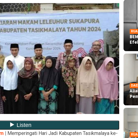
RUA
BEM
Ef
DAE
Ali
Pe
om
|
Memperingati Hari Jadi Kabupaten Tasikmalaya ke-
RUA