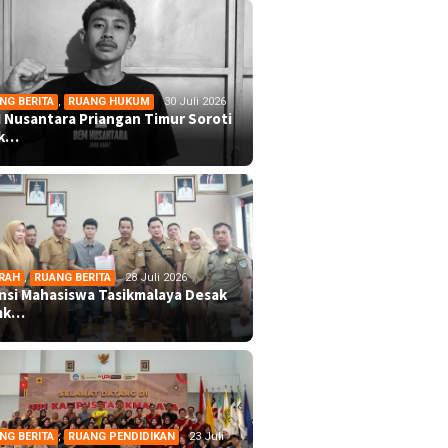
NG BERITA
,
RUANG HUKUM
30 Juli 2026
 Nusantara Priangan Timur Soroti
ek…
RAH
,
RUANG BERITA
28 Juli 2026
ansi Mahasiswa Tasikmalaya Desak
mk…
NG BERITA
,
RUANG PENDIDIKAN
23 Juli