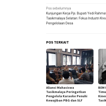
Navigasi
Pos sebelumnya
Kunjungan Kerja Pjs. Bupati Yedi Rahmat
pos
Tasikmalaya Selatan: Fokus Industri Kre
Pengelolaan Desa
POS TERKAIT
Aliansi Mahasiswa
BEM 
Tasikmalaya Peringatkan
Timu
Pengelola Karaoke Penuhi
Kine
Kewajiban PBG dan SLF
Tasi