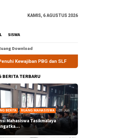
KAMIS, 6 AGUSTUS 2026
L
SISWA
Ruang Download
iban PBG dan SLF
BEM Nusantara Priangan Timur Soroti E
 BERITA TERBARU
NG BERITA
,
RUANG MAHASISWA
31 Juli
ansi Mahasiswa Tasikmalaya
ingatka…