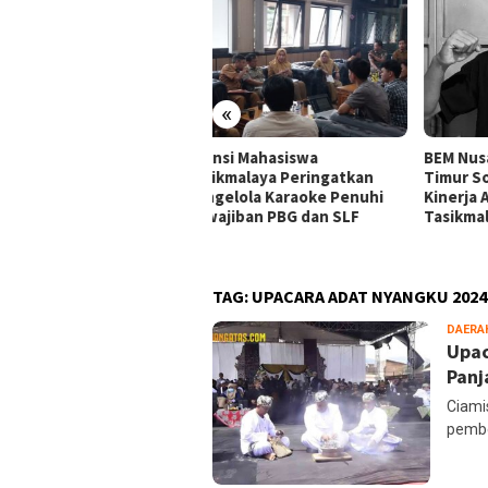
«
ansi Mahasiswa
BEM Nusantara Priangan
Alia
ikmalaya Peringatkan
Timur Soroti Efektivitas
Tasi
gelola Karaoke Penuhi
Kinerja APH di Kota
Audi
ajiban PBG dan SLF
Tasikmalaya
Kara
Huk
TAG:
UPACARA ADAT NYANGKU 2024
DAERA
Upac
Panj
Ciami
pembe