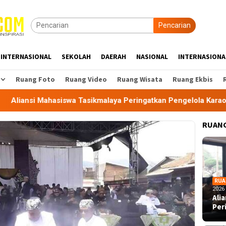
Pencarian
INTERNASIONAL
SEKOLAH
DAERAH
NASIONAL
INTERNASIONA
Ruang Foto
Ruang Video
Ruang Wisata
Ruang Ekbis
siswa Tasikmalaya Peringatkan Pengelola Karaoke Penuhi Kewa
RUANG
RUA
2026
Ali
Per