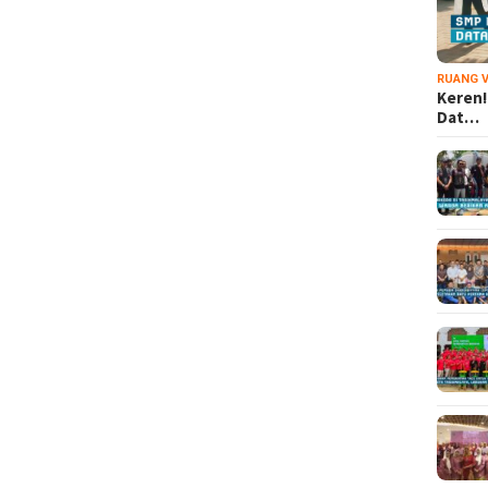
RUANG V
Keren!
Dat…