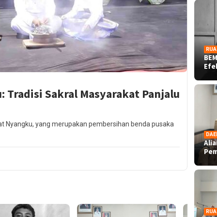
RUA
BEM
Ef
 Tradisi Sakral Masyarakat Panjalu
dat Nyangku, yang merupakan pembersihan benda pusaka
DAE
Ali
Pe
RUA