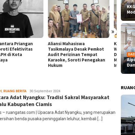
2026
KKG
Mod
»
nsi Mahasiswa
KKG Santana Sukses Gelar
Aipda 
kmalaya Desak Pemkot
Workshop Model AREC,
Dampin
t Perizinan Tempat
Dorong Pembelajaran Seni
Bahagi
DAE
Aip
oke, Soroti Penegakan
Musik SD Lebih Kreatif dan
Perupa
Dam
um
Inovatif
RUAN
H
,
RUANG BERITA
administrator
30 September 2024
ara Adat Nyangku: Tradisi Sakral Masyarakat
alu Kabupaten Ciamis
s – ruangatas.com | Upacara Adat Nyangku, yang merupakan
rsihan benda pusaka peninggalan leluhur, kembali […]