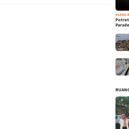
RUANG B
Potret
Parad
RUANG