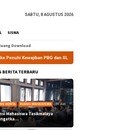
SABTU, 8 AGUSTUS 2026
L
SISWA
Ruang Download
jiban PBG dan SLF
BEM Nusantara Priangan Timur Soroti 
 BERITA TERBARU
NG BERITA
,
RUANG MAHASISWA
31 Juli
ansi Mahasiswa Tasikmalaya
ingatka…