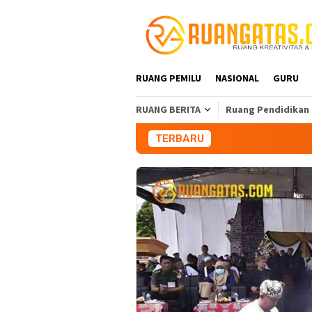
Loncat
ke
konten
RUANG PEMILU
NASIONAL
GURU
RUANG BERITA
Ruang Pendidikan
TERBARU
Aliansi Maha