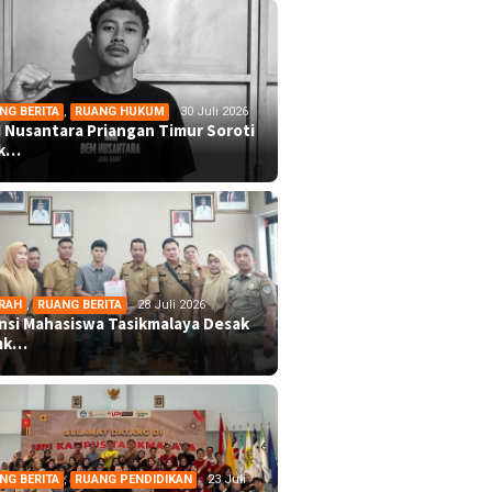
NG BERITA
,
RUANG HUKUM
30 Juli 2026
 Nusantara Priangan Timur Soroti
ek…
RAH
,
RUANG BERITA
28 Juli 2026
ansi Mahasiswa Tasikmalaya Desak
mk…
NG BERITA
,
RUANG PENDIDIKAN
23 Juli