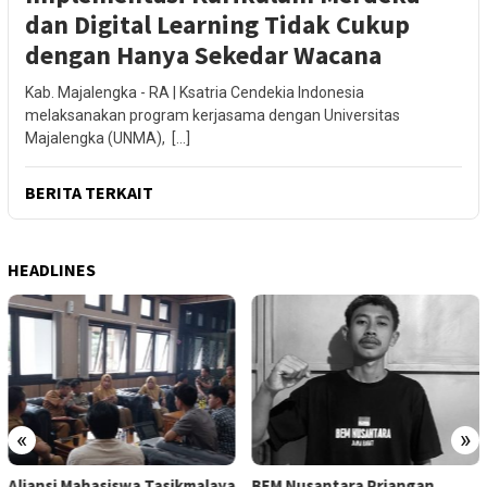
dan Digital Learning Tidak Cukup
dengan Hanya Sekedar Wacana
Kab. Majalengka - RA | Ksatria Cendekia Indonesia
melaksanakan program kerjasama dengan Universitas
Majalengka (UNMA), […]
BERITA TERKAIT
HEADLINES
«
»
BEM Nusantara Priangan
Aliansi Mahasiswa Tasikmalaya