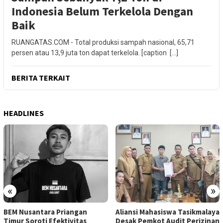
Indonesia Belum Terkelola Dengan
Baik
RUANGATAS.COM - Total produksi sampah nasional, 65,71
persen atau 13,9 juta ton dapat terkelola. [caption […]
BERITA TERKAIT
HEADLINES
«
»
BEM Nusantara Priangan
Aliansi Mahasiswa Tasikmalaya
Timur Soroti Efektivitas
Desak Pemkot Audit Perizinan