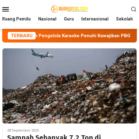
Loncat
Menu
ke
Mobile
konten
Ruang Pemilu
Nasional
Guru
Internasional
Sekolah
ngatkan Pengelola Karaoke Penuhi Kewajiban PBG dan SLF
TERBARU
28 September 2023
Sampah Sebanyak 7,2 Ton di