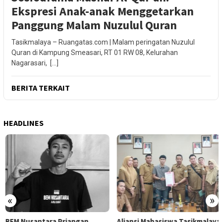
Ekspresi Anak-anak Menggetarkan
Panggung Malam Nuzulul Quran
Tasikmalaya – Ruangatas.com | Malam peringatan Nuzulul
Quran di Kampung Smeasari, RT 01 RW 08, Kelurahan
Nagarasari, […]
BERITA TERKAIT
HEADLINES
«
»
BEM Nusantara Priangan
Aliansi Mahasiswa Tasikmalaya