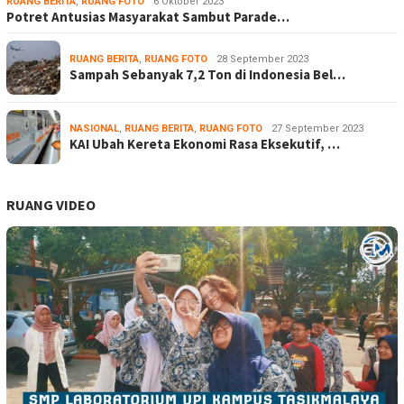
RUANG BERITA
,
RUANG FOTO
6 Oktober 2023
Potret Antusias Masyarakat Sambut Parade…
RUANG BERITA
,
RUANG FOTO
28 September 2023
Sampah Sebanyak 7,2 Ton di Indonesia Bel…
NASIONAL
,
RUANG BERITA
,
RUANG FOTO
27 September 2023
KAI Ubah Kereta Ekonomi Rasa Eksekutif, …
RUANG VIDEO