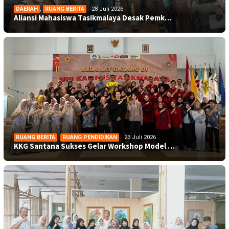
DAERAH
,
RUANG BERITA
28 Juli 2026
Aliansi Mahasiswa Tasikmalaya Desak Pemk…
RUANG BERITA
,
RUANG PENDIDIKAN
23 Juli 2026
KKG Santana Sukses Gelar Workshop Model …