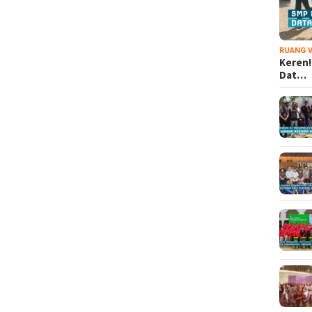
RUANG V
Keren!
Dat…