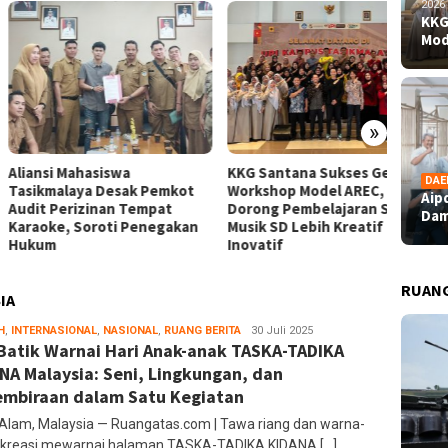
2026
KKG
Mod
»
nsi Mahasiswa
KKG Santana Sukses Gelar
Aipda 
DAE
kmalaya Desak Pemkot
Workshop Model AREC,
Dampin
Aip
t Perizinan Tempat
Dorong Pembelajaran Seni
Bahagi
Dam
oke, Soroti Penegakan
Musik SD Lebih Kreatif dan
Perupa
um
Inovatif
RUAN
IA
H
,
INTERNASIONAL
,
NASIONAL
,
RUANG BERITA
Ruang
30 Juli 2025
Batik Warnai Hari Anak-anak TASKA-TADIKA
Editor
NA Malaysia: Seni, Lingkungan, dan
mbiraan dalam Satu Kegiatan
Alam, Malaysia — Ruangatas.com | Tawa riang dan warna-
 kreasi mewarnai halaman TASKA-TADIKA KIDANA […]