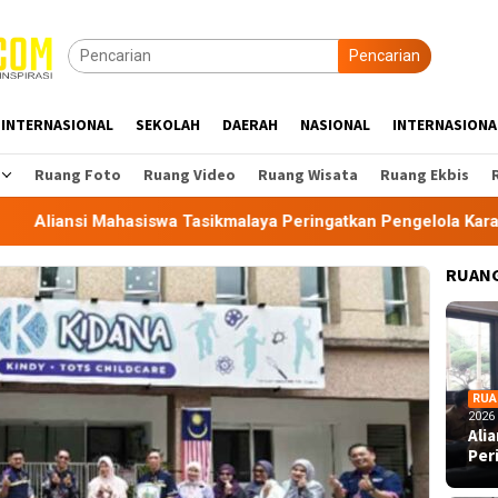
Pencarian
INTERNASIONAL
SEKOLAH
DAERAH
NASIONAL
INTERNASIONA
Ruang Foto
Ruang Video
Ruang Wisata
Ruang Ekbis
asiswa Tasikmalaya Peringatkan Pengelola Karaoke Penuhi Ke
RUANG
RUA
2026
Ali
Per