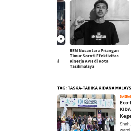
«
ansi Mahasiswa
BEM Nusantara Priangan
Alia
ikmalaya Peringatkan
Timur Soroti Efektivitas
Tasi
gelola Karaoke Penuhi
Kinerja APH di Kota
Audi
ajiban PBG dan SLF
Tasikmalaya
Kara
Huk
TAG:
TASKA-TADIKA KIDANA MALAYS
DAERA
Eco-
KIDA
Kege
Shah 
warni