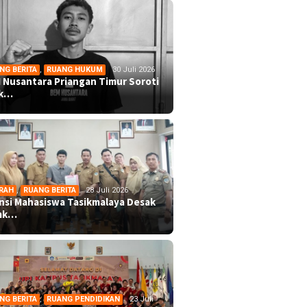
NG BERITA
,
RUANG HUKUM
30 Juli 2026
 Nusantara Priangan Timur Soroti
ek…
RAH
,
RUANG BERITA
28 Juli 2026
ansi Mahasiswa Tasikmalaya Desak
mk…
NG BERITA
,
RUANG PENDIDIKAN
23 Juli