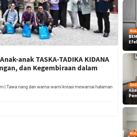
RUA
BEM
Ef
i Anak-anak TASKA-TADIKA KIDANA
kungan, dan Kegembiraan dalam
DAE
m | Tawa riang dan warna-warni kreasi mewarnai halaman
Ali
Pe
RUA