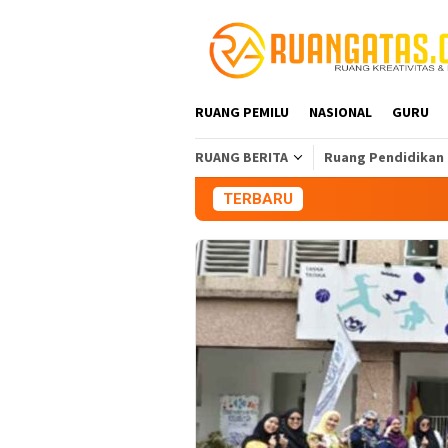
Loncat
ke
konten
RUANG PEMILU
NASIONAL
GURU
RUANG BERITA
Ruang Pendidikan
TERBARU
Aliansi Mah