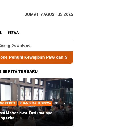
JUMAT, 7 AGUSTUS 2026
L
SISWA
Ruang Download
wajiban PBG dan SLF
BEM Nusantara Priangan Timur Sorot
 BERITA TERBARU
NG BERITA
,
RUANG MAHASISWA
31 Juli
ansi Mahasiswa Tasikmalaya
ingatka…