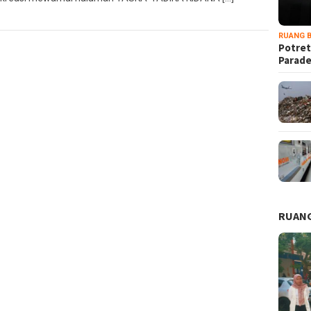
RUANG B
Potret
Parad
RUANG