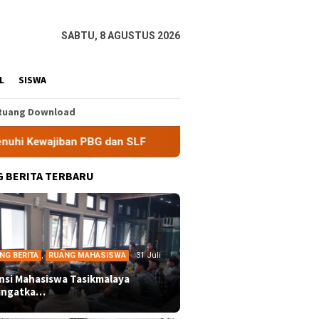
SABTU, 8 AGUSTUS 2026
L
SISWA
Ruang Download
 PBG dan SLF
BEM Nusantara Priangan Timur Soroti Efekt
 BERITA TERBARU
NG BERITA
,
RUANG MAHASISWA
31 Juli
ansi Mahasiswa Tasikmalaya
ingatka…