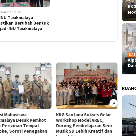
2026
KKG
Mod
ovember 2022
INU Tasikmalaya
astikan Berubah Bentuk
adi INU Tasikmalaya
DAE
Aip
Dam
RUAN
»
nsi Mahasiswa
KKG Santana Sukses Gelar
Aipda 
kmalaya Desak Pemkot
Workshop Model AREC,
Dampin
t Perizinan Tempat
Dorong Pembelajaran Seni
Bahagi
oke, Soroti Penegakan
Musik SD Lebih Kreatif dan
Perupa