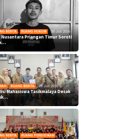
NG BERITA
,
RUANG HUKUM
30 Juli 2026
 Nusantara Priangan Timur Soroti
ek…
RAH
,
RUANG BERITA
28 Juli 2026
ansi Mahasiswa Tasikmalaya Desak
mk…
NG BERITA
,
RUANG PENDIDIKAN
23 Juli