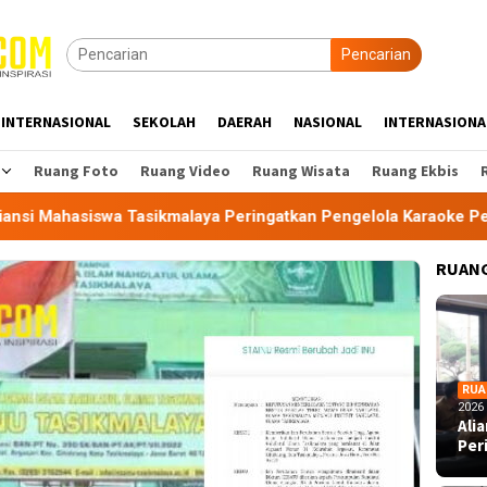
Pencarian
INTERNASIONAL
SEKOLAH
DAERAH
NASIONAL
INTERNASIONA
Ruang Foto
Ruang Video
Ruang Wisata
Ruang Ekbis
 Tasikmalaya Peringatkan Pengelola Karaoke Penuhi Kewajiban
RUANG
RUA
2026
Ali
Per