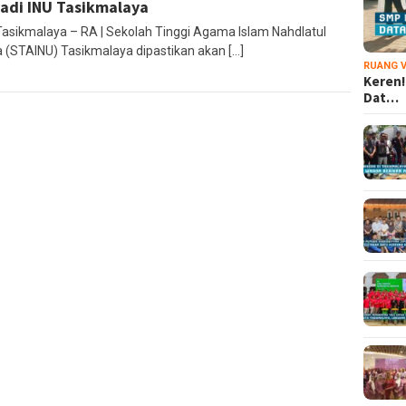
adi INU Tasikmalaya
Tasikmalaya – RA | Sekolah Tinggi Agama Islam Nahdlatul
 (STAINU) Tasikmalaya dipastikan akan […]
RUANG V
Keren!
Dat…