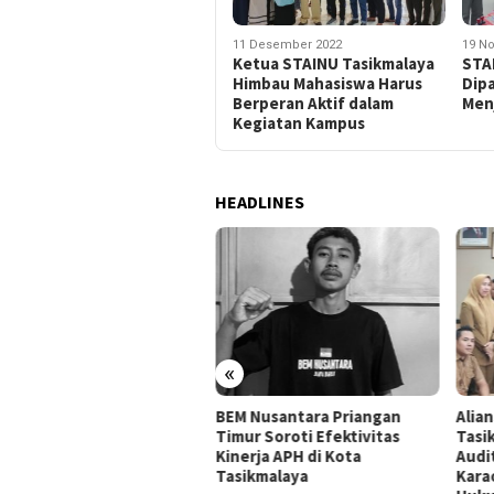
11 Desember 2022
19 N
Ketua STAINU Tasikmalaya
STA
Himbau Mahasiswa Harus
Dip
Berperan Aktif dalam
Menj
Kegiatan Kampus
HEADLINES
«
ansi Mahasiswa
BEM Nusantara Priangan
Alia
ikmalaya Peringatkan
Timur Soroti Efektivitas
Tasi
gelola Karaoke Penuhi
Kinerja APH di Kota
Audi
ajiban PBG dan SLF
Tasikmalaya
Kara