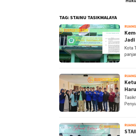
Huk
TAG:
STAINU TASIKMALAYA
RUANG
Keme
Jadi
Kota 
panja
RUANG
Ketu
Haru
Tasik
Penyi
RUANG
STAI