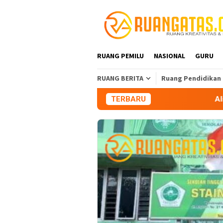
Loncat
ke
konten
RUANG PEMILU
NASIONAL
GURU
RUANG BERITA
Ruang Pendidikan
TERBARU
Aliansi Mahasiswa