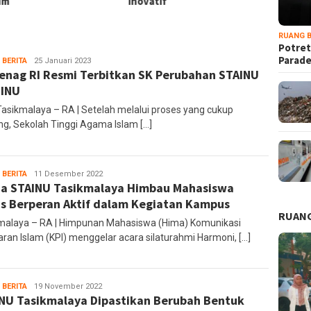
um
Inovatif
RUANG B
Potret
Parad
 BERITA
Ruang
25 Januari 2023
nag RI Resmi Terbitkan SK Perubahan STAINU
Editor
 INU
Tasikmalaya – RA | Setelah melalui proses yang cukup
ng, Sekolah Tinggi Agama Islam […]
 BERITA
Ruang
11 Desember 2022
a STAINU Tasikmalaya Himbau Mahasiswa
Editor
s Berperan Aktif dalam Kegiatan Kampus
RUANG
malaya – RA | Himpunan Mahasiswa (Hima) Komunikasi
aran Islam (KPI) menggelar acara silaturahmi Harmoni, […]
 BERITA
administrator
19 November 2022
NU Tasikmalaya Dipastikan Berubah Bentuk