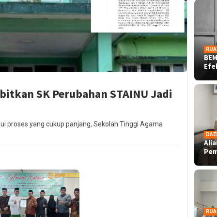
RUA
BEM
Ef
bitkan SK Perubahan STAINU Jadi
alui proses yang cukup panjang, Sekolah Tinggi Agama
DAE
Ali
Pe
RUA