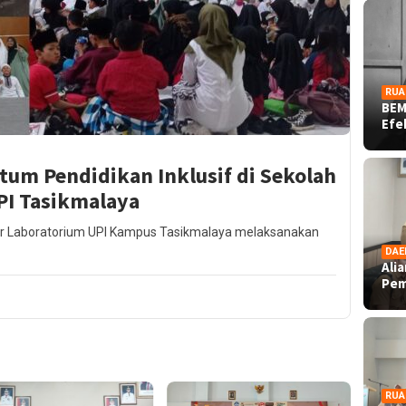
RUA
BEM
Ef
m Pendidikan Inklusif di Sekolah
PI Tasikmalaya
sar Laboratorium UPI Kampus Tasikmalaya melaksanakan
DAE
Ali
Pe
RUA