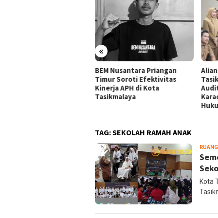
«
ansi Mahasiswa
BEM Nusantara Priangan
Alia
ikmalaya Peringatkan
Timur Soroti Efektivitas
Tasi
gelola Karaoke Penuhi
Kinerja APH di Kota
Audi
ajiban PBG dan SLF
Tasikmalaya
Kara
Huk
TAG:
SEKOLAH RAMAH ANAK
RUANG
Seme
Seko
Kota 
Tasik