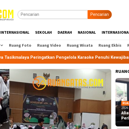
Pencarian
INTERNASIONAL
SEKOLAH
DAERAH
NASIONAL
INTERNASIONA
Ruang Foto
Ruang Video
Ruang Wisata
Ruang Ekbis
Peringatkan Pengelola Karaoke Penuhi Kewajiban PBG dan SLF
RUANG
RUA
2026
Ali
Per