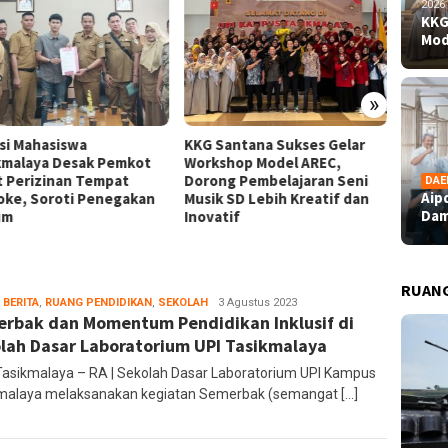
2026
KKG
Mod
»
nsi Mahasiswa
KKG Santana Sukses Gelar
Aipda 
kmalaya Desak Pemkot
Workshop Model AREC,
Dampin
t Perizinan Tempat
Dorong Pembelajaran Seni
Bahagi
DAE
Aip
oke, Soroti Penegakan
Musik SD Lebih Kreatif dan
Perupa
Dam
um
Inovatif
RUAN
 BERITA
,
RUANG PENDIDIKAN
,
SEKOLAH
administrator
3 Agustus 2023
rbak dan Momentum Pendidikan Inklusif di
lah Dasar Laboratorium UPI Tasikmalaya
Tasikmalaya – RA | Sekolah Dasar Laboratorium UPI Kampus
malaya melaksanakan kegiatan Semerbak (semangat […]