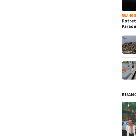
RUANG B
Potret
Parad
RUANG