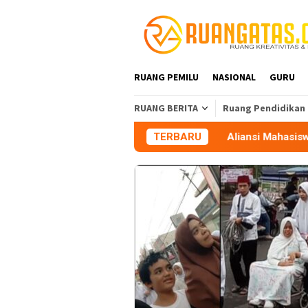
Loncat
ke
konten
RUANG PEMILU
NASIONAL
GURU
RUANG BERITA
Ruang Pendidikan
Aliansi Mahasiswa Tasikmalaya 
TERBARU