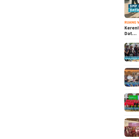
RUANG V
Keren!
Dat…