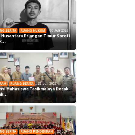
NG BERITA
,
RUANG HUKUM
30 Juli 2026
 Nusantara Priangan Timur Soroti
ek…
RAH
,
RUANG BERITA
28 Juli 2026
ansi Mahasiswa Tasikmalaya Desak
mk…
NG BERITA
,
RUANG PENDIDIKAN
23 Juli