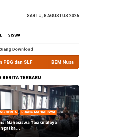
SABTU, 8 AGUSTUS 2026
L
SISWA
Ruang Download
BEM Nusantara Priangan Timur Soroti Efektivitas Kinerj
 BERITA TERBARU
NG BERITA
,
RUANG MAHASISWA
31 Juli
ansi Mahasiswa Tasikmalaya
ingatka…