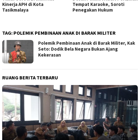
Kinerja APH di Kota
Tempat Karaoke, Soroti
Tasikmalaya
Penegakan Hukum
TAG:
POLEMIK PEMBINAAN ANAK DI BARAK MILITER
Polemik Pembinaan Anak di Barak Militer, Kak
Seto: Dodik Bela Negara Bukan Ajang
Kekerasan
RUANG BERITA TERBARU