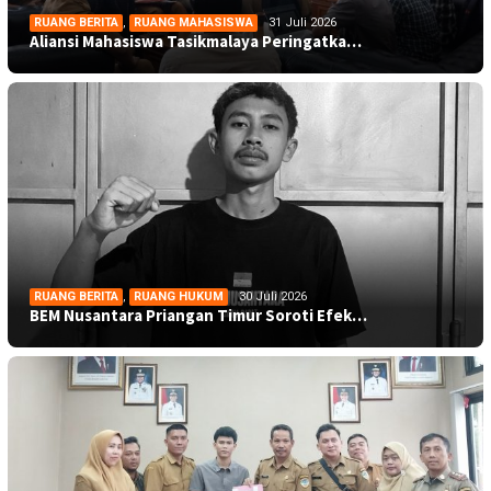
RUANG BERITA
,
RUANG MAHASISWA
31 Juli 2026
Aliansi Mahasiswa Tasikmalaya Peringatka…
RUANG BERITA
,
RUANG HUKUM
30 Juli 2026
BEM Nusantara Priangan Timur Soroti Efek…