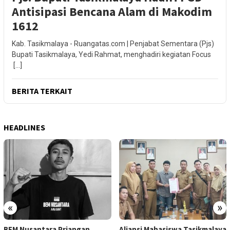
Antisipasi Bencana Alam di Makodim
1612
Kab. Tasikmalaya - Ruangatas.com | Penjabat Sementara (Pjs)
Bupati Tasikmalaya, Yedi Rahmat, menghadiri kegiatan Focus
[…]
BERITA TERKAIT
HEADLINES
«
»
BEM Nusantara Priangan
Aliansi Mahasiswa Tasikmalaya