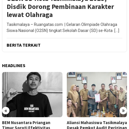
Disdik Dorong Pembinaan Karakter
lewat Olahraga
Tasikmalaya – Ruangatas.com | Gelaran Olimpiade Olahraga
Siswa Nasional (O2SN) tingkat Sekolah Dasar (SD) se-Kota […]
BERITA TERKAIT
HEADLINES
«
»
BEM Nusantara Priangan
Aliansi Mahasiswa Tasikmalaya
Timur Soroti Efektivitas
Desak Pemkot Audit Perizinan