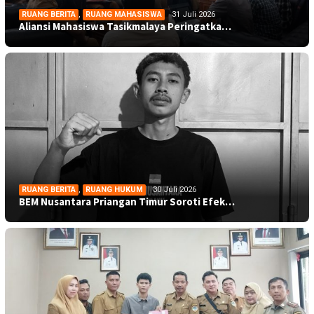
RUANG BERITA
,
RUANG MAHASISWA
31 Juli 2026
Aliansi Mahasiswa Tasikmalaya Peringatka…
RUANG BERITA
,
RUANG HUKUM
30 Juli 2026
BEM Nusantara Priangan Timur Soroti Efek…