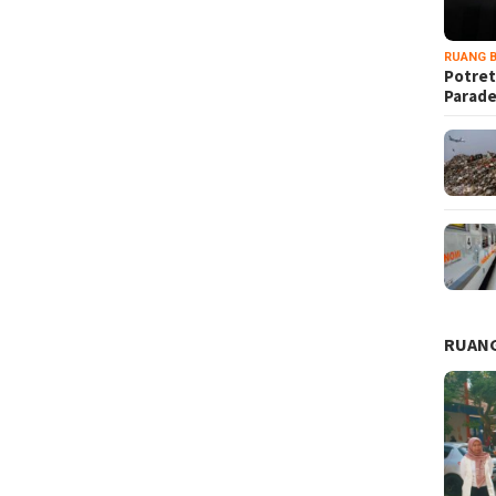
RUANG B
Potret
Parad
RUANG