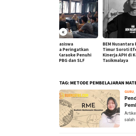
«
ansi Mahasiswa
BEM Nusantara Priangan
Alia
ikmalaya Peringatkan
Timur Soroti Efektivitas
Tasi
gelola Karaoke Penuhi
Kinerja APH di Kota
Audi
ajiban PBG dan SLF
Tasikmalaya
Kara
Huk
TAG:
METODE PEMBELAJARAN MAT
GURU
,
Pend
Pemb
Artik
salah