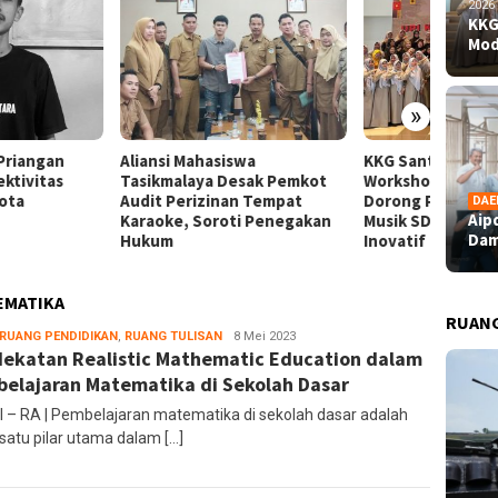
2026
KKG
Mod
»
nsi Mahasiswa
KKG Santana Sukses Gelar
Aipda 
kmalaya Desak Pemkot
Workshop Model AREC,
Dampin
t Perizinan Tempat
Dorong Pembelajaran Seni
Bahagi
DAE
Aip
oke, Soroti Penegakan
Musik SD Lebih Kreatif dan
Perupa
Dam
um
Inovatif
EMATIKA
RUAN
RUANG PENDIDIKAN
,
RUANG TULISAN
administrator
8 Mei 2023
ekatan Realistic Mathematic Education dalam
elajaran Matematika di Sekolah Dasar
el – RA | Pembelajaran matematika di sekolah dasar adalah
 satu pilar utama dalam […]