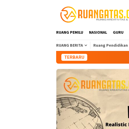
Loncat
ke
konten
RUANG PEMILU
NASIONAL
GURU
RUANG BERITA
Ruang Pendidikan
TERBARU
Aliansi Maha