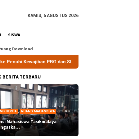
KAMIS, 6 AGUSTUS 2026
L
SISWA
Ruang Download
jiban PBG dan SLF
BEM Nusantara Priangan Timur Soroti 
 BERITA TERBARU
NG BERITA
,
RUANG MAHASISWA
31 Juli
ansi Mahasiswa Tasikmalaya
ingatka…