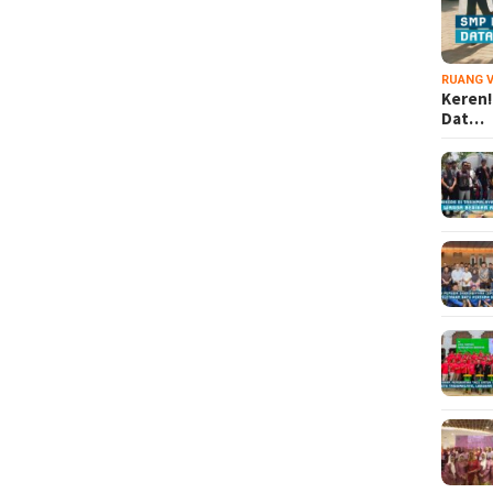
RUANG V
Keren!
Dat…