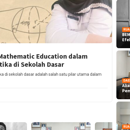
RUA
BEM
Ef
 Mathematic Education dalam
ika di Sekolah Dasar
ka di sekolah dasar adalah salah satu pilar utama dalam
DAE
Ali
Pe
RUA