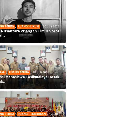
NG BERITA
,
RUANG HUKUM
30 Juli 2026
 Nusantara Priangan Timur Soroti
ek…
RAH
,
RUANG BERITA
28 Juli 2026
ansi Mahasiswa Tasikmalaya Desak
mk…
NG BERITA
,
RUANG PENDIDIKAN
23 Juli