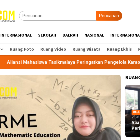
Pencarian
INTERNASIONAL
SEKOLAH
DAERAH
NASIONAL
INTERNASIONA
Ruang Foto
Ruang Video
Ruang Wisata
Ruang Ekbis
siswa Tasikmalaya Peringatkan Pengelola Karaoke Penuhi Kewa
RUANG
RUA
2026
Ali
Per