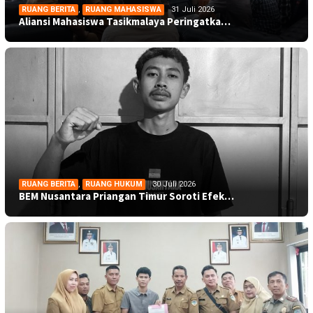
RUANG BERITA
,
RUANG MAHASISWA
31 Juli 2026
Aliansi Mahasiswa Tasikmalaya Peringatka…
RUANG BERITA
,
RUANG HUKUM
30 Juli 2026
BEM Nusantara Priangan Timur Soroti Efek…