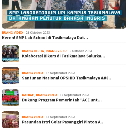
RUANG VIDEO
21 Oktober 2023
Keren! SMP Lab School di Tasikmalaya Dat…
RUANG BERITA
,
RUANG VIDEO
2 Oktober 2023
Kolaborasi Bikers di Tasikmalaya Salurka…
RUANG VIDEO
18 September 2023
Santunan Nasional OPSHID Tasikmalaya &#8…
DAERAH
,
RUANG VIDEO
17 September 2023
Dukung Program Pemerintah “ACE unt…
RUANG VIDEO
14 September 2023
Pasundan Istri Gelar Pasanggiri Pinton A…