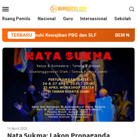
Loncat
Menu
ke
Mobile
konten
Ruang Pemilu
Nasional
Guru
Internasional
Sekolah
aoke Penuhi Kewajiban PBG dan SLF
TERBARU
BEM Nusantara Prian
15 April 2025
Nata Sukma: Lakon Propaganda