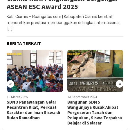
ASEAN ESC Award 2025
Kab. Ciamis – Ruangatas.com | Kabupaten Ciamis kembali
menorehkan prestasi membanggakan di tingkat internasional.
[…]
BERITA TERKAIT
«
»
10 Maret 2025
13 September 2024
1
SDN 3 Panawangan Gelar
Bangunan SDN 5
S
Pesantren Kilat, Perkuat
Wangunjaya Rusak Akibat
K
Karakter dan Iman Siswa di
Pergeseran Tanah dan
P
Bulan Ramadhan
Pelapukan, Siswa Terpaksa
Belajar di Selasar