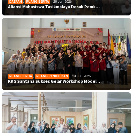
DAERAH
,
RUANG BERITA
28 Juli 2026
Aliansi Mahasiswa Tasikmalaya Desak Pemk…
RUANG BERITA
,
RUANG PENDIDIKAN
23 Juli 2026
KKG Santana Sukses Gelar Workshop Model …