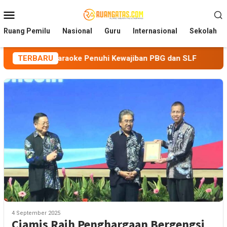
Loncat
Menu
ke
Mobile
konten
Ruang Pemilu
Nasional
Guru
Internasional
Sekolah
lola Karaoke Penuhi Kewajiban PBG dan SLF
TERBARU
BEM Nusanta
4 September 2025
Ciamis Raih Penghargaan Bergengsi