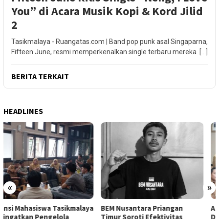
You” di Acara Musik Kopi & Kord Jilid
2
Tasikmalaya - Ruangatas.com | Band pop punk asal Singaparna,
Fifteen June, resmi memperkenalkan single terbaru mereka […]
BERITA TERKAIT
HEADLINES
«
»
BEM Nusantara Priangan
Aliansi Mahasiswa Tasikmalaya
Timur Soroti Efektivitas
Desak Pemkot Audit Perizinan