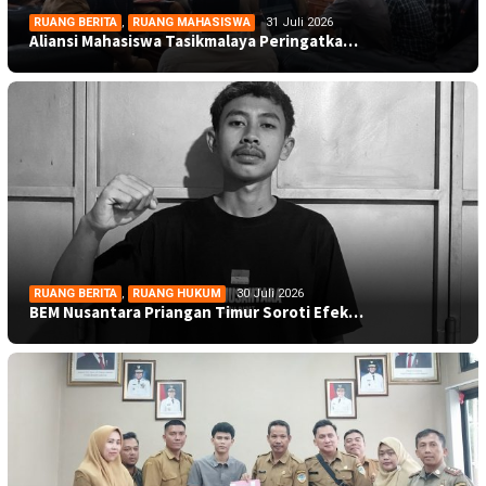
RUANG BERITA
,
RUANG MAHASISWA
31 Juli 2026
Aliansi Mahasiswa Tasikmalaya Peringatka…
RUANG BERITA
,
RUANG HUKUM
30 Juli 2026
BEM Nusantara Priangan Timur Soroti Efek…