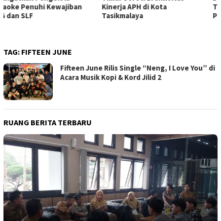
Kinerja APH di Kota
Tempat Karaoke, Soroti
Tasikmalaya
Penegakan Hukum
TAG:
FIFTEEN JUNE
Fifteen June Rilis Single “Neng, I Love You” di
Acara Musik Kopi & Kord Jilid 2
RUANG BERITA TERBARU