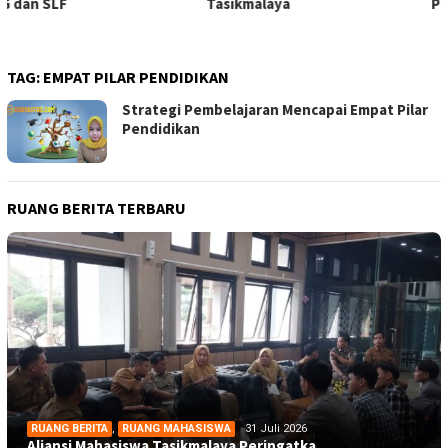
Tasikmalaya
Penegakan Hukum
TAG:
EMPAT PILAR PENDIDIKAN
Strategi Pembelajaran Mencapai Empat Pilar
Pendidikan
RUANG BERITA TERBARU
RUANG BERITA
,
RUANG MAHASISWA
31 Juli 2026
Aliansi Mahasiswa Tasikmalaya Peringatka…