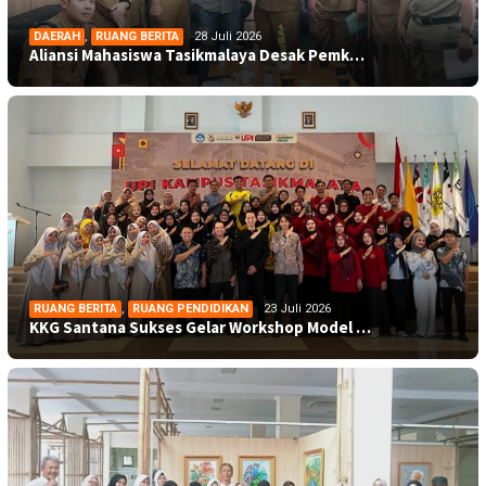
DAERAH
,
RUANG BERITA
28 Juli 2026
Aliansi Mahasiswa Tasikmalaya Desak Pemk…
RUANG BERITA
,
RUANG PENDIDIKAN
23 Juli 2026
KKG Santana Sukses Gelar Workshop Model …