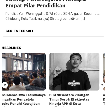
Empat Pilar Pendidikan
Penulis : Yuni Weninggalih, S.Pd. (Guru SDN Argasari Kecamatan
Cihideung Kota Tasikmalaya) Strategi pendidikan […]
BERITA TERKAIT
HEADLINES
«
»
BEM Nusantara Priangan
Aliansi Mahasiswa Tasikmalaya
Timur Soroti Efektivitas
Desak Pemkot Audit Perizinan
Kinerja APH di Kota
Tempat Karaoke, Soroti