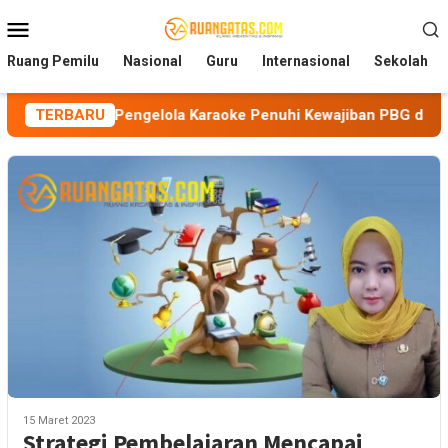
Loncat
Menu
ke
Mobile
konten
Ruang Pemilu
Nasional
Guru
Internasional
Sekolah
tkan Pengelola Karaoke Penuhi Kewajiban PBG dan SLF
TERBARU
15 Maret 2023
Strategi Pembelajaran Mencapai