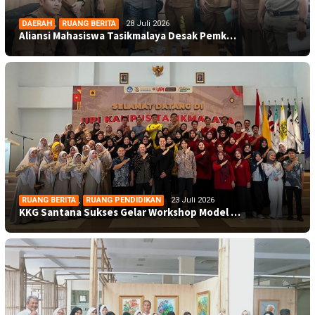
DAERAH
,
RUANG BERITA
28 Juli 2026
Aliansi Mahasiswa Tasikmalaya Desak Pemk…
RUANG BERITA
,
RUANG PENDIDIKAN
23 Juli 2026
KKG Santana Sukses Gelar Workshop Model …