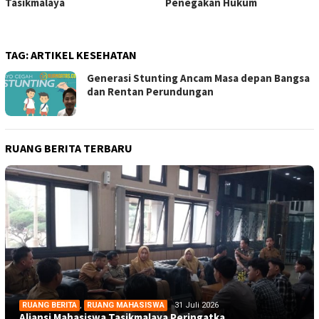
Tasikmalaya
Penegakan Hukum
TAG:
ARTIKEL KESEHATAN
Generasi Stunting Ancam Masa depan Bangsa
dan Rentan Perundungan
RUANG BERITA TERBARU
RUANG BERITA
,
RUANG MAHASISWA
31 Juli 2026
Aliansi Mahasiswa Tasikmalaya Peringatka…