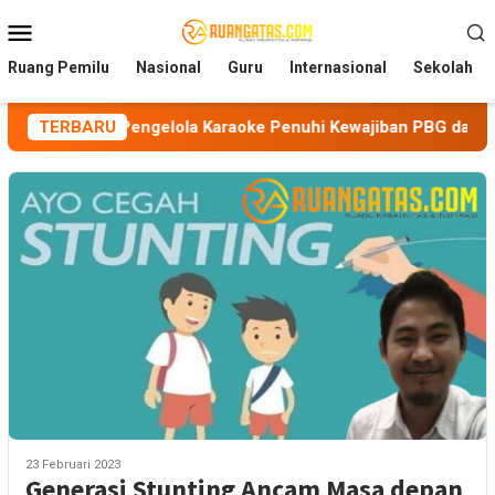
Loncat
Menu
ke
Mobile
konten
Ruang Pemilu
Nasional
Guru
Internasional
Sekolah
kan Pengelola Karaoke Penuhi Kewajiban PBG dan SLF
TERBARU
B
23 Februari 2023
Generasi Stunting Ancam Masa depan