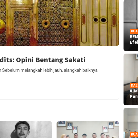
RUA
BEM
Ef
its: Opini Bentang Sakati
m Sebelum melangkah lebih jauh, alangkah baiknya
DAE
Ali
Pe
RUA