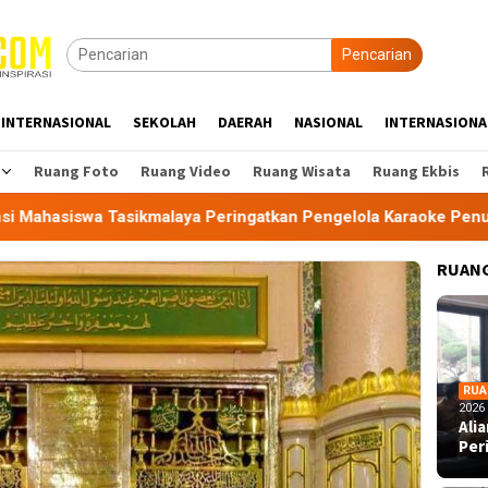
Pencarian
INTERNASIONAL
SEKOLAH
DAERAH
NASIONAL
INTERNASIONA
Ruang Foto
Ruang Video
Ruang Wisata
Ruang Ekbis
asikmalaya Peringatkan Pengelola Karaoke Penuhi Kewajiban P
RUANG
RUA
2026
Ali
Per