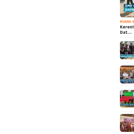
RUANG V
Keren!
Dat…