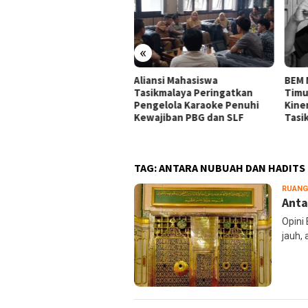
«
ansi Mahasiswa
BEM Nusantara Priangan
Alia
ikmalaya Peringatkan
Timur Soroti Efektivitas
Tasi
gelola Karaoke Penuhi
Kinerja APH di Kota
Audi
ajiban PBG dan SLF
Tasikmalaya
Kara
Huk
TAG:
ANTARA NUBUAH DAN HADITS
RUANG
Anta
Opini
jauh,