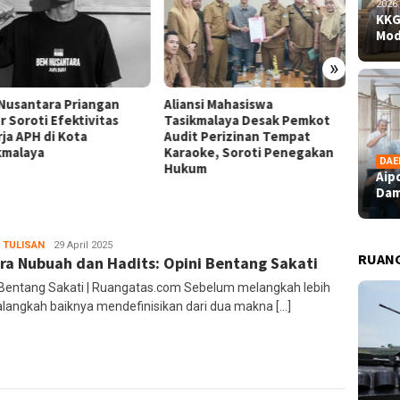
2026
KKG
Mod
»
nsi Mahasiswa
KKG Santana Sukses Gelar
Aipda 
kmalaya Desak Pemkot
Workshop Model AREC,
Dampin
t Perizinan Tempat
Dorong Pembelajaran Seni
Bahagi
oke, Soroti Penegakan
Musik SD Lebih Kreatif dan
Perupa
DAE
um
Inovatif
Aip
Dam
 TULISAN
Ruang
29 April 2025
RUAN
ra Nubuah dan Hadits: Opini Bentang Sakati
Editor
 Bentang Sakati | Ruangatas.com Sebelum melangkah lebih
 alangkah baiknya mendefinisikan dari dua makna […]