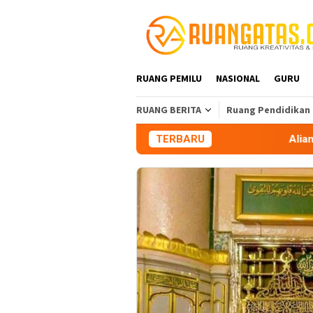
Loncat
ke
konten
RUANG PEMILU
NASIONAL
GURU
RUANG BERITA
Ruang Pendidikan
TERBARU
Aliansi Mahasiswa T