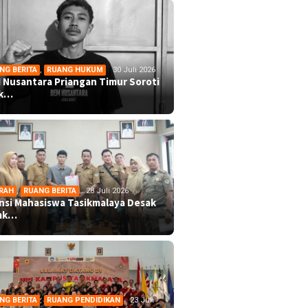
NG BERITA
,
RUANG HUKUM
30 Juli 2026
 Nusantara Priangan Timur Soroti
ek…
RAH
,
RUANG BERITA
28 Juli 2026
ansi Mahasiswa Tasikmalaya Desak
mk…
NG BERITA
,
RUANG PENDIDIKAN
23 Juli