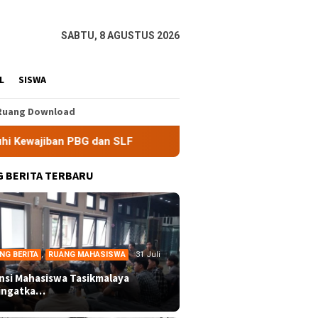
SABTU, 8 AGUSTUS 2026
L
SISWA
Ruang Download
BG dan SLF
BEM Nusantara Priangan Timur Soroti Efektiv
 BERITA TERBARU
NG BERITA
,
RUANG MAHASISWA
31 Juli
ansi Mahasiswa Tasikmalaya
ingatka…