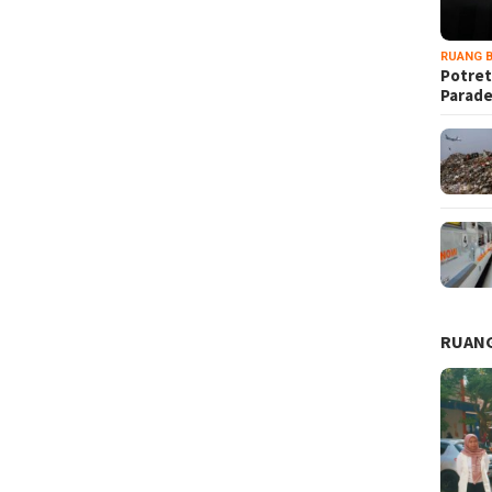
RUANG B
Potret
Parad
RUANG