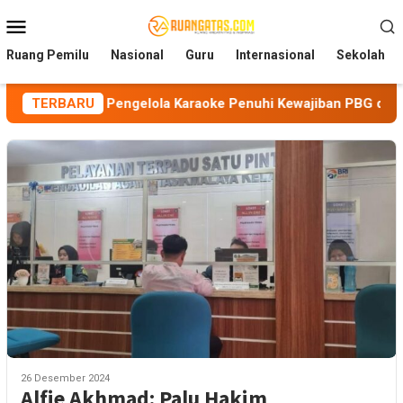
Loncat
Menu
ke
Mobile
konten
Ruang Pemilu
Nasional
Guru
Internasional
Sekolah
tkan Pengelola Karaoke Penuhi Kewajiban PBG dan SLF
TERBARU
26 Desember 2024
Alfie Akhmad: Palu Hakim