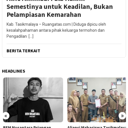
Semestinya untuk Keadilan, Bukan
Pelampiasan Kemarahan
Kab. Tasikmalaya – Ruangatas.com | Diduga dipicu oleh
kesalahpahaman antara pihak keluarga termohon dan
Pengadilan […]
BERITA TERKAIT
HEADLINES
«
»
BEM Nusantara Priangan
Aliansi Mahasiswa Tasikmalaya