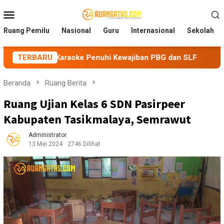
Loncat
Menu
ke
Mobile
konten
Ruang Pemilu
Nasional
Guru
Internasional
Sekolah
 Karaoke Penuhi Kewajiban PBG dan SLF
TERBARU
BEM Nusantara 
Beranda
Ruang Berita
Ruang Ujian Kelas 6 SDN Pasirpeer
Kabupaten Tasikmalaya, Semrawut
Administrator
13 Mei 2024
2746 Dilihat