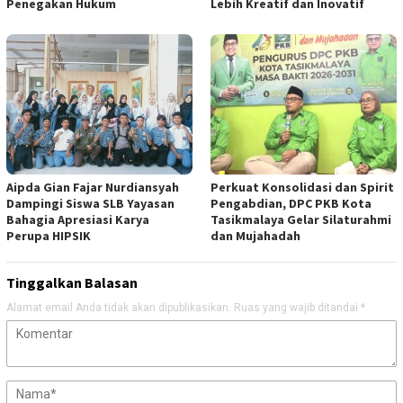
Penegakan Hukum
Lebih Kreatif dan Inovatif
Aipda Gian Fajar Nurdiansyah
Perkuat Konsolidasi dan Spirit
Dampingi Siswa SLB Yayasan
Pengabdian, DPC PKB Kota
Bahagia Apresiasi Karya
Tasikmalaya Gelar Silaturahmi
Perupa HIPSIK
dan Mujahadah
Tinggalkan Balasan
Alamat email Anda tidak akan dipublikasikan.
Ruas yang wajib ditandai
*