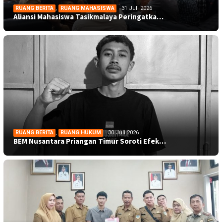
RUANG BERITA
,
RUANG MAHASISWA
31 Juli 2026
Aliansi Mahasiswa Tasikmalaya Peringatka…
RUANG BERITA
,
RUANG HUKUM
30 Juli 2026
BEM Nusantara Priangan Timur Soroti Efek…