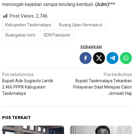
mencegah kejadian serupa terulang kembali.
(Adm)***
Post Views:
2,746
Kabupaten Tasikmalaya
Ruang Ujian Semrawut
Ruangatas.com
SDN Pasirpeer
SEBARKAN
Navigasi
Pos sebelumnya
Pos berikutnya
Bupati Ade Sugianto Lantik
Bupati Tasikmalaya Tekankan
pos
2.466 PPPK Kabupaten
Pelayanan Saat Melepas Calon
Tasikmalaya
Jemaah Haji
POS TERKAIT