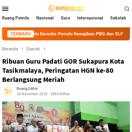
Loncat
Menu
ke
Mobile
konten
Ruang Pemilu
Nasional
Guru
Internasional
Sekolah
ola Karaoke Penuhi Kewajiban PBG dan SLF
TERBARU
BEM Nusantar
Beranda
Daerah
Ribuan Guru Padati GOR Sukapura Kota
Tasikmalaya, Peringatan HGN ke-80
Berlangsung Meriah
Ruang Editor
26 November 2025
3884 Dilihat