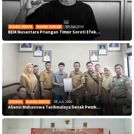
RUANG BERITA
,
RUANG HUKUM
30 Juli 2026
BEM Nusantara Priangan Timur Soroti Efek…
DAERAH
,
RUANG BERITA
28 Juli 2026
Aliansi Mahasiswa Tasikmalaya Desak Pemk…