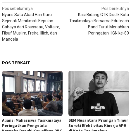
Navigasi
Pos sebelumnya
Pos berikutnya
Nyaris Satu Abad Hari Guru:
Kasi Bidang GTK Disdik Kota
pos
Sejenak Menikmati Kepulan
Tasikmalaya Bersama Eduteach
Cahaya dari Rousseau, Voltaire,
Band Turut Meriahkan
Filsuf Muslim, Freire, Illich, dan
Peringatan HGN ke-80
Mandela
POS TERKAIT
Aliansi Mahasiswa Tasikmalaya
BEM Nusantara Priangan Timur
Peringatkan Pengelola
Soroti Efektivitas Kinerja APH
Karaoke Penuhi Kewajiban PBG
di Kota Tasikmalaya