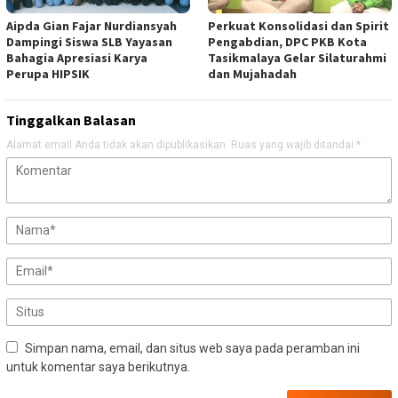
Aipda Gian Fajar Nurdiansyah
Perkuat Konsolidasi dan Spirit
Dampingi Siswa SLB Yayasan
Pengabdian, DPC PKB Kota
Bahagia Apresiasi Karya
Tasikmalaya Gelar Silaturahmi
Perupa HIPSIK
dan Mujahadah
Tinggalkan Balasan
Alamat email Anda tidak akan dipublikasikan.
Ruas yang wajib ditandai
*
Simpan nama, email, dan situs web saya pada peramban ini
untuk komentar saya berikutnya.