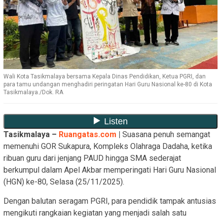
Wali Kota Tasikmalaya bersama Kepala Dinas Pendidikan, Ketua PGRI, dan
para tamu undangan menghadiri peringatan Hari Guru Nasional ke-80 di Kota
Tasikmalaya./Dok. RA
Tasikmalaya –
Ruangatas.com
|
Suasana penuh semangat
memenuhi GOR Sukapura, Kompleks Olahraga Dadaha, ketika
ribuan guru dari jenjang PAUD hingga SMA sederajat
berkumpul dalam Apel Akbar memperingati Hari Guru Nasional
(HGN) ke-80, Selasa (25/11/2025).
Dengan balutan seragam PGRI, para pendidik tampak antusias
mengikuti rangkaian kegiatan yang menjadi salah satu