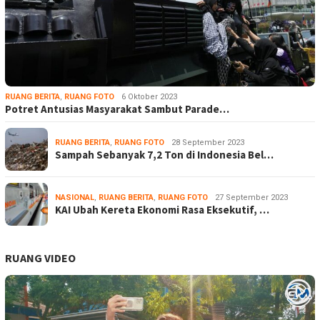
RUANG BERITA
,
RUANG FOTO
6 Oktober 2023
Potret Antusias Masyarakat Sambut Parade…
RUANG BERITA
,
RUANG FOTO
28 September 2023
Sampah Sebanyak 7,2 Ton di Indonesia Bel…
NASIONAL
,
RUANG BERITA
,
RUANG FOTO
27 September 2023
KAI Ubah Kereta Ekonomi Rasa Eksekutif, …
RUANG VIDEO