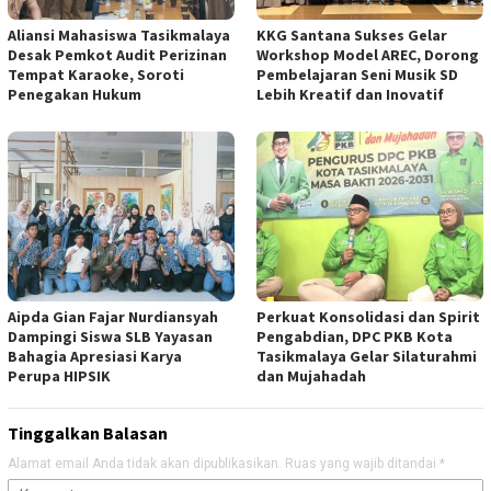
Aliansi Mahasiswa Tasikmalaya
KKG Santana Sukses Gelar
Desak Pemkot Audit Perizinan
Workshop Model AREC, Dorong
Tempat Karaoke, Soroti
Pembelajaran Seni Musik SD
Penegakan Hukum
Lebih Kreatif dan Inovatif
Aipda Gian Fajar Nurdiansyah
Perkuat Konsolidasi dan Spirit
Dampingi Siswa SLB Yayasan
Pengabdian, DPC PKB Kota
Bahagia Apresiasi Karya
Tasikmalaya Gelar Silaturahmi
Perupa HIPSIK
dan Mujahadah
Tinggalkan Balasan
Alamat email Anda tidak akan dipublikasikan.
Ruas yang wajib ditandai
*