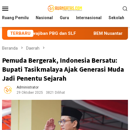
Loncat
Menu
ke
Mobile
konten
Ruang Pemilu
Nasional
Guru
Internasional
Sekolah
ewajiban PBG dan SLF
TERBARU
BEM Nusantara Priangan Timur Sor
Beranda
Daerah
Pemuda Bergerak, Indonesia Bersatu:
Bupati Tasikmalaya Ajak Generasi Muda
Jadi Penentu Sejarah
Administrator
29 Oktober 2025
3821 Dilihat