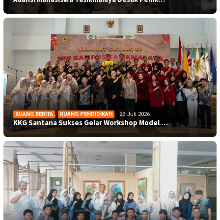
RUANG BERITA
,
RUANG PENDIDIKAN
23 Juli 2026
KKG Santana Sukses Gelar Workshop Model …