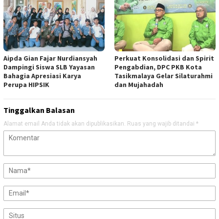
Aipda Gian Fajar Nurdiansyah
Perkuat Konsolidasi dan Spirit
Dampingi Siswa SLB Yayasan
Pengabdian, DPC PKB Kota
Bahagia Apresiasi Karya
Tasikmalaya Gelar Silaturahmi
Perupa HIPSIK
dan Mujahadah
Tinggalkan Balasan
Alamat email Anda tidak akan dipublikasikan.
Ruas yang wajib ditandai
*