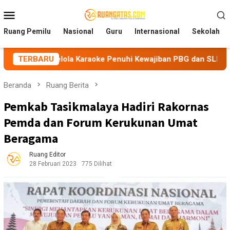
Loncat
Menu
ke
Mobile
konten
Ruang Pemilu
Nasional
Guru
Internasional
Sekolah
lola Karaoke Penuhi Kewajiban PBG dan SLF
TERBARU
BEM Nusanta
Beranda
Ruang Berita
Pemkab Tasikmalaya Hadiri Rakornas
Pemda dan Forum Kerukunan Umat
Beragama
Ruang Editor
28 Februari 2023
775 Dilihat