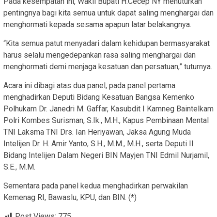
Pada kesempatan ini, Wakil Bupati H.Cecep NY menuturkan
pentingnya bagi kita semua untuk dapat saling menghargai dan
menghormati kepada sesama apapun latar belakangnya.
“Kita semua patut menyadari dalam kehidupan bermasyarakat
harus selalu mengedepankan rasa saling menghargai dan
menghormati demi menjaga kesatuan dan persatuan,” tuturnya.
Acara ini dibagi atas dua panel, pada panel pertama
menghadirkan Deputi Bidang Kesatuan Bangsa Kemenko
Polhukam Dr. Janedri M. Gaffar, Kasubdit I Kamneg Baintelkam
Polri Kombes Surisman, S.Ik., M.H., Kapus Pembinaan Mental
TNI Laksma TNI Drs. Ian Heriyawan, Jaksa Agung Muda
Intelijen Dr. H. Amir Yanto, S.H., M.M., M.H., serta Deputi II
Bidang Intelijen Dalam Negeri BIN Mayjen TNI Edmil Nurjamil,
S.E., M.M.
Sementara pada panel kedua menghadirkan perwakilan
Kemenag RI, Bawaslu, KPU, dan BIN. (*)
Post Views:
775