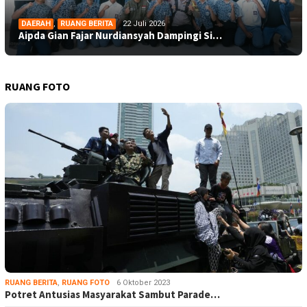
DAERAH
,
RUANG BERITA
22 Juli 2026
Aipda Gian Fajar Nurdiansyah Dampingi Si…
RUANG FOTO
RUANG BERITA
,
RUANG FOTO
6 Oktober 2023
Potret Antusias Masyarakat Sambut Parade…