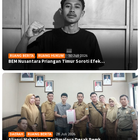
RUANG BERITA
,
RUANG HUKUM
30 Juli 2026
BEM Nusantara Priangan Timur Soroti Efek…
DAERAH
,
RUANG BERITA
28 Juli 2026
Aliansi Mahasiswa Tasikmalaya Desak Pemk…