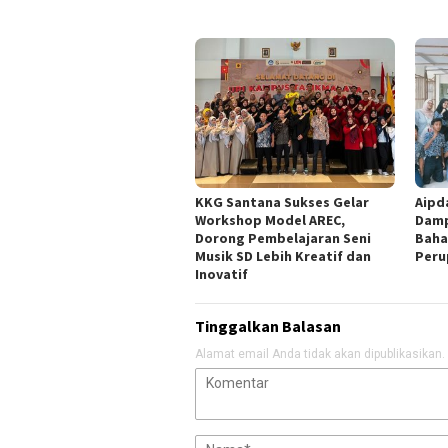
KKG Santana Sukses Gelar
Aipd
Workshop Model AREC,
Damp
Dorong Pembelajaran Seni
Baha
Musik SD Lebih Kreatif dan
Peru
Inovatif
Tinggalkan Balasan
Alamat email Anda tidak akan dipublikasikan.