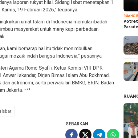
danya laporan rukyat hilal, Sidang Isbat menetapkan 1
i Kamis, 19 Februari 2026,” tegasnya.
RUANG B
Potret
ngkinkan umat Islam di Indonesia memulai ibadah
Parad
ngimbau masyarakat untuk menyikapi perbedaan
ak.
an, kami berharap hal itu tidak menimbulkan
gai mozaik indah bangsa Indonesia,” pesannya.
enteri Agama Romo Syafi’i, Ketua Komisi VIII DPR
Anwar Iskandar, Dirjen Bimas Islam Abu Rokhmad,
ak dan astronomi, serta perwakilan BMKG, BRIN, Badan
um Jakarta.
***
RUANG
 Isbat
SEBARKAN