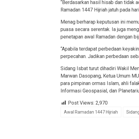
“Berdasarkan hasil hisab dan tidak a
Ramadan 1447 Hijriah jatuh pada har
Menag berharap keputusan ini memu
puasa secara serentak. Ia juga me
penetapan awal Ramadan dengan bij
“Apabila terdapat perbedaan keyakin
perpecahan. Jadikan perbedaan seba
Sidang Isbat turut dihadiri Wakil M
Marwan Dasopang, Ketua Umum MUI 
para pimpinan ormas Islam, ahli fal
Informasi Geospasial, dan Planetari
Post Views:
2,970
Awal Ramadan 1447 Hijriah
Sidang