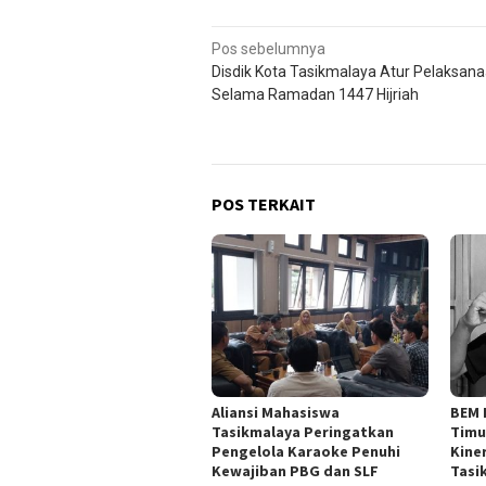
Navigasi
Pos sebelumnya
Disdik Kota Tasikmalaya Atur Pelaksan
pos
Selama Ramadan 1447 Hijriah
POS TERKAIT
Aliansi Mahasiswa
BEM 
Tasikmalaya Peringatkan
Timu
Pengelola Karaoke Penuhi
Kine
Kewajiban PBG dan SLF
Tasi