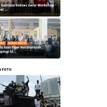
 Santana Sukses Gelar Workshop
el …
RAH
,
RUANG BERITA
22 Juli 2026
da Gian Fajar Nurdiansyah
pingi Si…
G FOTO