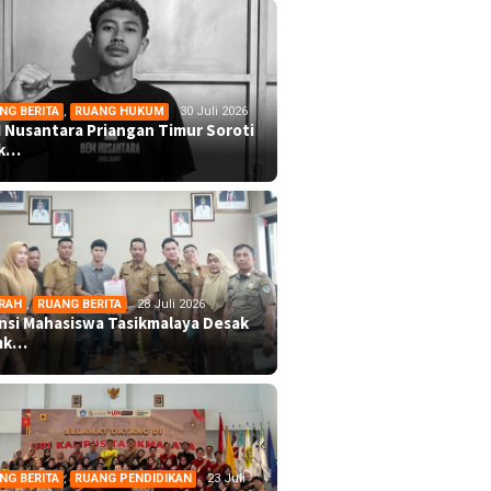
NG BERITA
,
RUANG HUKUM
30 Juli 2026
 Nusantara Priangan Timur Soroti
ek…
RAH
,
RUANG BERITA
28 Juli 2026
ansi Mahasiswa Tasikmalaya Desak
mk…
NG BERITA
,
RUANG PENDIDIKAN
23 Juli