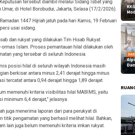
 Keputusan tersebut diambil melalui Sidang Isbat yang
2026
KKG
Umar, di Hotel Borobudur, Jakarta, Selasa (17/2/2026).
Mod
amadan 1447 Hijriah jatuh pada hari Kamis, 19 Februari
pers usai sidang.
isab dan rukyat yang dilakukan Tim Hisab Rukyat
rmas Islam. Proses pemantauan hilal dilakukan oleh
matan yang tersebar di seluruh Indonesia.
DAE
Aip
Dam
s posisi hilal di seluruh wilayah Indonesia masih
gian berkisar antara minus 2,41 derajat hingga minus
i tercatat antara 0,94 derajat hingga 1,89 derajat.
RUAN
um memenuhi kriteria visibilitas hilal MABIMS, yaitu
i minimum 6,4 derajat,” jelasnya.
ah juga menerima laporan dari para perukyat di
n titik pengamatan yang berhasil melihat hilal. Bahkan,
m lain juga belum memenuhi kriteria imkan rukyat.