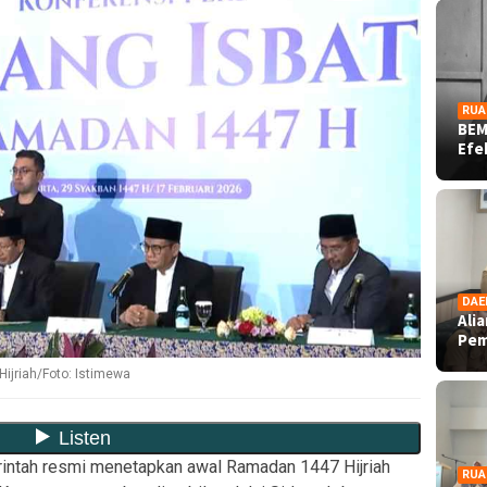
RUA
BEM
Ef
DAE
Ali
Pe
ijriah/Foto: Istimewa
ntah resmi menetapkan awal Ramadan 1447 Hijriah
RUA