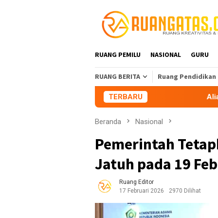
Loncat
ke
konten
RUANG PEMILU
NASIONAL
GURU
RUANG BERITA
Ruang Pendidikan
TERBARU
Aliansi Mahasis
Beranda
Nasional
Pemerintah Tetap
Jatuh pada 19 Feb
Ruang Editor
17 Februari 2026
2970 Dilihat