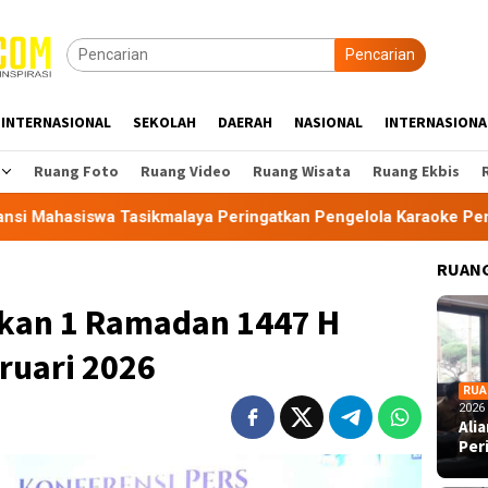
Pencarian
INTERNASIONAL
SEKOLAH
DAERAH
NASIONAL
INTERNASIONA
Ruang Foto
Ruang Video
Ruang Wisata
Ruang Ekbis
wa Tasikmalaya Peringatkan Pengelola Karaoke Penuhi Kewajib
RUANG
kan 1 Ramadan 1447 H
ruari 2026
RUA
2026
Ali
Per