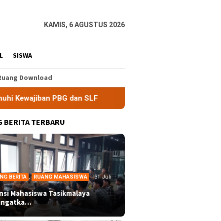
KAMIS, 6 AGUSTUS 2026
L
SISWA
Ruang Download
an PBG dan SLF
BEM Nusantara Priangan Timur Soroti Ef
 BERITA TERBARU
NG BERITA
,
RUANG MAHASISWA
31 Juli
ansi Mahasiswa Tasikmalaya
ingatka…