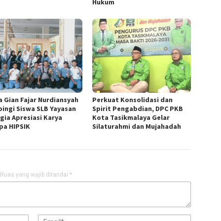
Hukum
a Gian Fajar Nurdiansyah
Perkuat Konsolidasi dan
ingi Siswa SLB Yayasan
Spirit Pengabdian, DPC PKB
gia Apresiasi Karya
Kota Tasikmalaya Gelar
pa HIPSIK
Silaturahmi dan Mujahadah
Ruas yang wajib ditandai
*