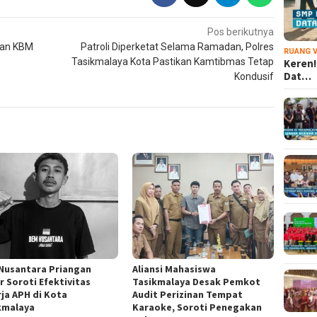
Pos berikutnya
aan KBM
Patroli Diperketat Selama Ramadan, Polres
RUANG V
Tasikmalaya Kota Pastikan Kamtibmas Tetap
Keren!
Dat…
Kondusif
Nusantara Priangan
Aliansi Mahasiswa
r Soroti Efektivitas
Tasikmalaya Desak Pemkot
rja APH di Kota
Audit Perizinan Tempat
kmalaya
Karaoke, Soroti Penegakan