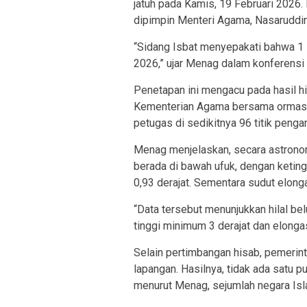
jatuh pada Kamis, 19 Februari 2026.
dipimpin Menteri Agama, Nasaruddin 
“Sidang Isbat menyepakati bahwa 1 R
2026,” ujar Menag dalam konferensi 
Penetapan ini mengacu pada hasil h
Kementerian Agama bersama ormas-o
petugas di sedikitnya 96 titik penga
Menag menjelaskan, secara astronomi
berada di bawah ufuk, dengan keting
0,93 derajat. Sementara sudut elongas
“Data tersebut menunjukkan hilal bel
tinggi minimum 3 derajat dan elongas
Selain pertimbangan hisab, pemerint
lapangan. Hasilnya, tidak ada satu pu
menurut Menag, sejumlah negara Isla