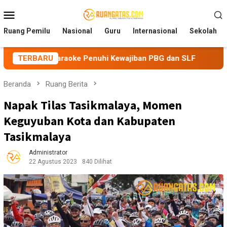
Loncat
Menu
ke
Mobile
konten
Ruang Pemilu
Nasional
Guru
Internasional
Sekolah
 Karaoke Penuhi Kewajiban PBG dan SLF
TERBARU
BEM Nusantara P
Beranda
Ruang Berita
Napak Tilas Tasikmalaya, Momen
Keguyuban Kota dan Kabupaten
Tasikmalaya
Administrator
22 Agustus 2023
840 Dilihat