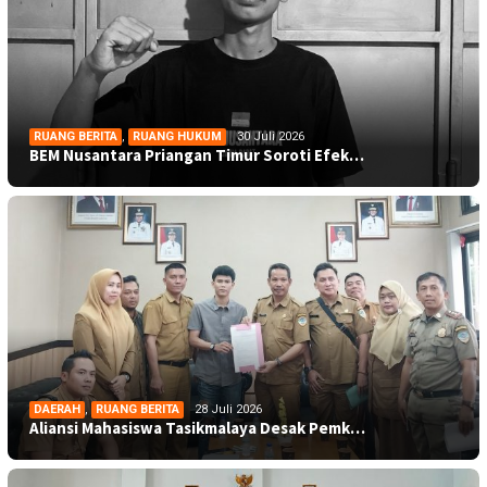
RUANG BERITA
,
RUANG HUKUM
30 Juli 2026
BEM Nusantara Priangan Timur Soroti Efek…
DAERAH
,
RUANG BERITA
28 Juli 2026
Aliansi Mahasiswa Tasikmalaya Desak Pemk…