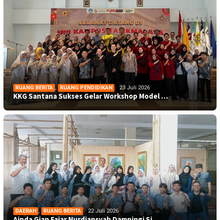
RUANG BERITA
,
RUANG PENDIDIKAN
23 Juli 2026
KKG Santana Sukses Gelar Workshop Model …
DAERAH
,
RUANG BERITA
22 Juli 2026
Aipda Gian Fajar Nurdiansyah Dampingi Si…