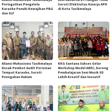
Peringatkan Pengelola
Soroti Efektivitas Kinerja APH
Karaoke Penuhi Kewajiban PBG
di Kota Tasikmalaya
dan SLF
Aliansi Mahasiswa Tasikmalaya
KKG Santana Sukses Gelar
Desak Pemkot Audit Perizinan
Workshop Model AREC, Dorong
Tempat Karaoke, Soroti
Pembelajaran Seni Musik SD
Penegakan Hukum
Lebih Kreatif dan Inovatif