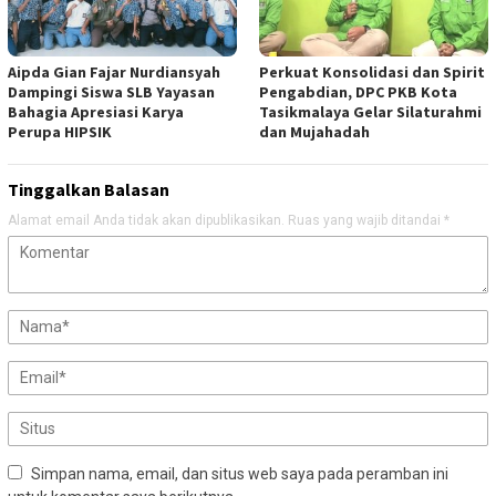
Aipda Gian Fajar Nurdiansyah
Perkuat Konsolidasi dan Spirit
Dampingi Siswa SLB Yayasan
Pengabdian, DPC PKB Kota
Bahagia Apresiasi Karya
Tasikmalaya Gelar Silaturahmi
Perupa HIPSIK
dan Mujahadah
Tinggalkan Balasan
Alamat email Anda tidak akan dipublikasikan.
Ruas yang wajib ditandai
*
Simpan nama, email, dan situs web saya pada peramban ini