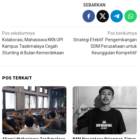
SEBARKAN
Navigasi
Pos sebelumnya
Pos berikutnya
Kolaborasi, Mahasiswa KKN UPI
Strategi Efektif: Pengembangan
pos
Kampus Tasikmalaya Cegah
SDM Perusahaan untuk
Stunting di Bulan Kemerdekaan
Keunggulan Kompetitif
POS TERKAIT
Aliansi Mahasiswa Tasikmalaya
BEM Nusantara Priangan Timur