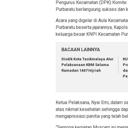
Pengurus Kecamatan (DPK) Komite 
Purbaratu berlangsung sukses dan 
Acara yang digelar di Aula Kecamatan
Purbaratu beserta jajarannya, Kapol
keluarga besar KNPI Kecamatan Purb
BACAAN LAINNYA
Disdik Kota Tasikmalaya Atur
KU
Pelaksanaan KBM Selama
Po
Ramadan 1447 Hijriah
da
Pe
Ketua Pelaksana, Nyai Erni, dalam s
atas nikmat kesehatan sehingga dap
mengapresiasi panitia yang telah b
“Semoga kegiatan Muscam ini menja