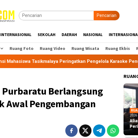
Pencarian
INTERNASIONAL
SEKOLAH
DAERAH
NASIONAL
INTERNASIONA
Ruang Foto
Ruang Video
Ruang Wisata
Ruang Ekbis
alaya Peringatkan Pengelola Karaoke Penuhi Kewajiban PBG da
RUANG
 Purbaratu Berlangsung
tik Awal Pengembangan
RUA
2026
Ali
Per