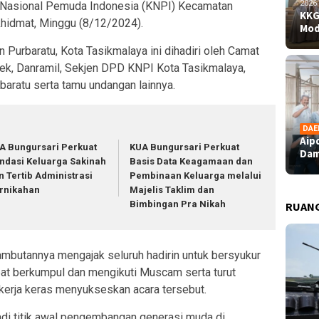
2026
Nasional Pemuda Indonesia (KNPI) Kecamatan
KKG
khidmat, Minggu (8/12/2024).
Mod
 Purbaratu, Kota Tasikmalaya ini dihadiri oleh Camat
sek, Danramil, Sekjen DPD KNPI Kota Tasikmalaya,
aratu serta tamu undangan lainnya.
DAE
Aip
A Bungursari Perkuat
KUA Bungursari Perkuat
Dam
ndasi Keluarga Sakinah
Basis Data Keagamaan dan
n Tertib Administrasi
Pembinaan Keluarga melalui
rnikahan
Majelis Taklim dan
Bimbingan Pra Nikah
RUAN
ambutannya mengajak seluruh hadirin untuk bersyukur
at berkumpul dan mengikuti Muscam serta turut
ekerja keras menyukseskan acara tersebut.
di titik awal pengembangan generasi muda di