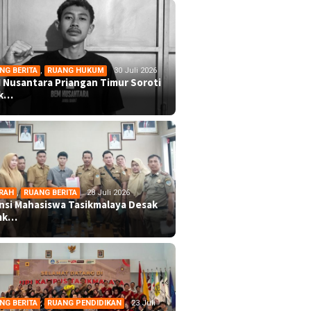
NG BERITA
,
RUANG HUKUM
30 Juli 2026
 Nusantara Priangan Timur Soroti
ek…
RAH
,
RUANG BERITA
28 Juli 2026
ansi Mahasiswa Tasikmalaya Desak
mk…
NG BERITA
,
RUANG PENDIDIKAN
23 Juli