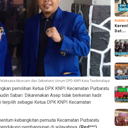
RUANG V
Keren!
Dat…
Pelaksana Muscam dan Sekretaris Umum DPD KNPI Kota Tasikmalaya
ungkan pemilihan Ketua DPK KNPI Kecamatan Purbaratu
udin Sabari. Dikarenakan Asep tidak berkenan hadir
i terpilih sebagai Ketua DPK KNPI Kecamatan
omentum kebangkitan pemuda Kecamatan Purbaratu
am mendukung pembangunan di wilayahnya.
(Red***)