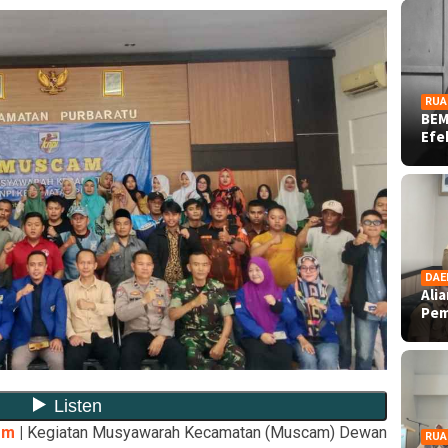
RUA
BEM
Ef
DAE
Ali
Pe
om
|
Kegiatan Musyawarah Kecamatan (Muscam) Dewan
RUA