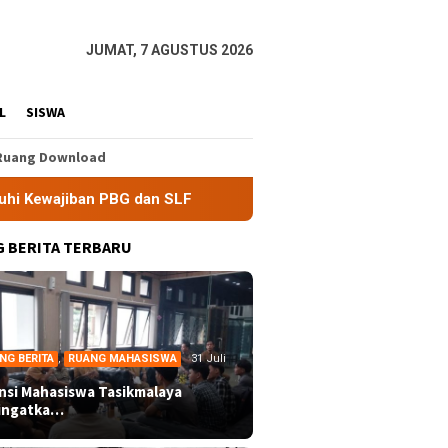
JUMAT, 7 AGUSTUS 2026
L
SISWA
Ruang Download
n SLF
BEM Nusantara Priangan Timur Soroti Efektivitas 
 BERITA TERBARU
NG BERITA
,
RUANG MAHASISWA
31 Juli
ansi Mahasiswa Tasikmalaya
ingatka…