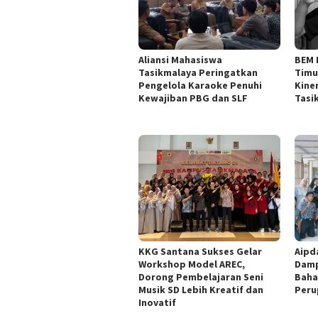
Aliansi Mahasiswa
BEM 
Tasikmalaya Peringatkan
Timu
Pengelola Karaoke Penuhi
Kine
Kewajiban PBG dan SLF
Tasi
KKG Santana Sukses Gelar
Aipd
Workshop Model AREC,
Damp
Dorong Pembelajaran Seni
Baha
Musik SD Lebih Kreatif dan
Peru
Inovatif