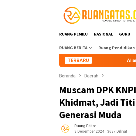
Loncat
ke
konten
RUANG PEMILU
NASIONAL
GURU
RUANG BERITA
Ruang Pendidikan
TERBARU
Aliansi Mahasiswa Tasikm
Beranda
Daerah
Muscam DPK KNPI
Khidmat, Jadi Ti
Generasi Muda
Ruang Editor
8 Desember 2024
3637 Dilihat