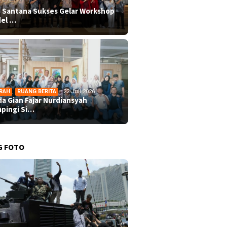
 Santana Sukses Gelar Workshop
el …
RAH
,
RUANG BERITA
22 Juli 2026
da Gian Fajar Nurdiansyah
pingi Si…
G FOTO