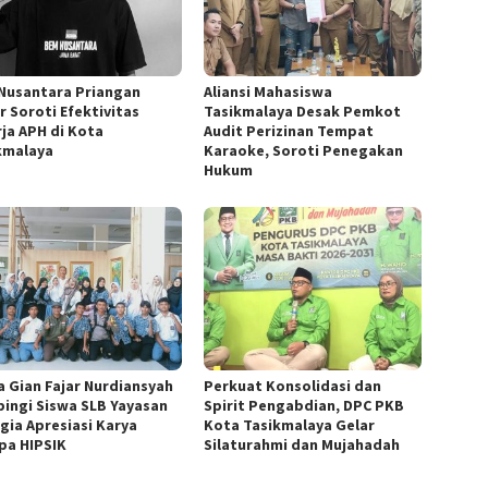
Nusantara Priangan
Aliansi Mahasiswa
r Soroti Efektivitas
Tasikmalaya Desak Pemkot
rja APH di Kota
Audit Perizinan Tempat
kmalaya
Karaoke, Soroti Penegakan
Hukum
a Gian Fajar Nurdiansyah
Perkuat Konsolidasi dan
ingi Siswa SLB Yayasan
Spirit Pengabdian, DPC PKB
gia Apresiasi Karya
Kota Tasikmalaya Gelar
pa HIPSIK
Silaturahmi dan Mujahadah