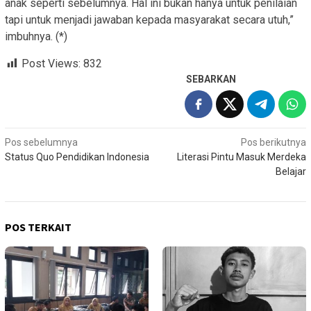
anak seperti sebelumnya. Hal ini bukan hanya untuk penilaian
tapi untuk menjadi jawaban kepada masyarakat secara utuh,”
imbuhnya. (*)
Post Views:
832
SEBARKAN
Navigasi
Pos sebelumnya
Pos berikutnya
Status Quo Pendidikan Indonesia
Literasi Pintu Masuk Merdeka
pos
Belajar
POS TERKAIT