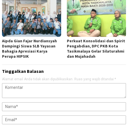
Aipda Gian Fajar Nurdiansyah
Perkuat Konsolidasi dan Spirit
Dampingi Siswa SLB Yayasan
Pengabdian, DPC PKB Kota
Bahagia Apresiasi Karya
Tasikmalaya Gelar Silaturahmi
Perupa HIPSIK
dan Mujahadah
Tinggalkan Balasan
Alamat email Anda tidak akan dipublikasikan.
Ruas yang wajib ditandai
*