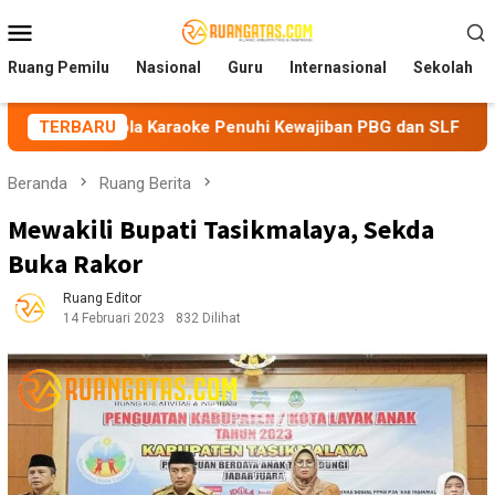
Loncat
Menu
ke
Mobile
konten
Ruang Pemilu
Nasional
Guru
Internasional
Sekolah
ola Karaoke Penuhi Kewajiban PBG dan SLF
TERBARU
BEM Nusanta
Beranda
Ruang Berita
Mewakili Bupati Tasikmalaya, Sekda
Buka Rakor
Ruang Editor
14 Februari 2023
832 Dilihat