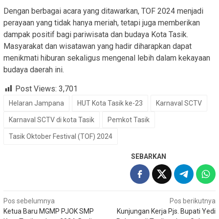
Dengan berbagai acara yang ditawarkan, TOF 2024 menjadi
perayaan yang tidak hanya meriah, tetapi juga memberikan
dampak positif bagi pariwisata dan budaya Kota Tasik.
Masyarakat dan wisatawan yang hadir diharapkan dapat
menikmati hiburan sekaligus mengenal lebih dalam kekayaan
budaya daerah ini.
Post Views:
3,701
Helaran Jampana
HUT Kota Tasik ke-23
Karnaval SCTV
Karnaval SCTV di kota Tasik
Pemkot Tasik
Tasik Oktober Festival (TOF) 2024
SEBARKAN
Navigasi
Pos sebelumnya
Pos berikutnya
Ketua Baru MGMP PJOK SMP
Kunjungan Kerja Pjs. Bupati Yedi
pos