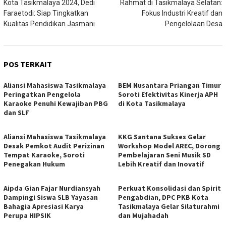
Kota Tasikmalaya 2024, Dedi
Rahmat di Tasikmalaya Selatan:
Faraetodi: Siap Tingkatkan
Fokus Industri Kreatif dan
Kualitas Pendidikan Jasmani
Pengelolaan Desa
POS TERKAIT
Aliansi Mahasiswa Tasikmalaya
BEM Nusantara Priangan Timur
Peringatkan Pengelola
Soroti Efektivitas Kinerja APH
Karaoke Penuhi Kewajiban PBG
di Kota Tasikmalaya
dan SLF
Aliansi Mahasiswa Tasikmalaya
KKG Santana Sukses Gelar
Desak Pemkot Audit Perizinan
Workshop Model AREC, Dorong
Tempat Karaoke, Soroti
Pembelajaran Seni Musik SD
Penegakan Hukum
Lebih Kreatif dan Inovatif
Aipda Gian Fajar Nurdiansyah
Perkuat Konsolidasi dan Spirit
Dampingi Siswa SLB Yayasan
Pengabdian, DPC PKB Kota
Bahagia Apresiasi Karya
Tasikmalaya Gelar Silaturahmi
Perupa HIPSIK
dan Mujahadah