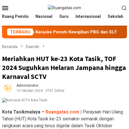
Loncat
Menu
ke
Mobile
konten
Ruang Pemilu
Nasional
Guru
Internasional
Sekolah
an Pengelola Karaoke Penuhi Kewajiban PBG dan SLF
TERBARU
BE
Beranda
Daerah
Meriahkan HUT ke-23 Kota Tasik, TOF
2024 Suguhkan Helaran Jampana hingga
Karnaval SCTV
Administrator
10 Oktober 2024
3701 Dilihat
Kota Tasikmalaya –
Ruangatas.com
|
Perayaan Hari Ulang
Tahun (HUT) Kota Tasik ke-23 semakin semarak dengan
rangkaian acara yang terus digelar dalam Tasik Oktober