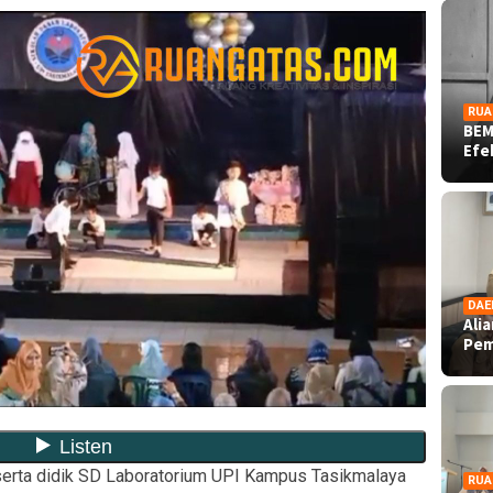
RUA
BEM
Ef
DAE
Ali
Pe
serta didik SD Laboratorium UPI Kampus Tasikmalaya
RUA