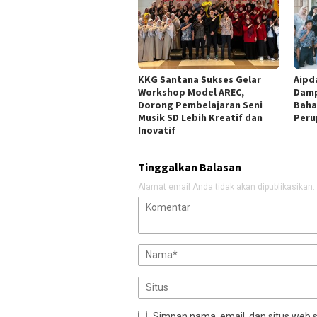
KKG Santana Sukses Gelar
Aipd
Workshop Model AREC,
Damp
Dorong Pembelajaran Seni
Baha
Musik SD Lebih Kreatif dan
Peru
Inovatif
Tinggalkan Balasan
Alamat email Anda tidak akan dipublikasikan.
Simpan nama, email, dan situs web 