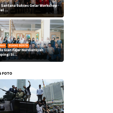
 Santana Sukses Gelar Workshop
el …
RAH
,
RUANG BERITA
22 Juli 2026
da Gian Fajar Nurdiansyah
pingi Si…
G FOTO