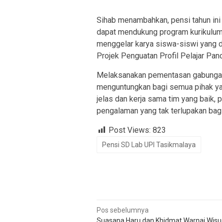
Sihab menambahkan, pensi tahun ini 
dapat mendukung program kurikulum 
menggelar karya siswa-siswi yang 
Projek Penguatan Profil Pelajar Panc
Melaksanakan pementasan gabunga
menguntungkan bagi semua pihak yang
jelas dan kerja sama tim yang baik,
pengalaman yang tak terlupakan bagi
Post Views:
823
Pensi SD Lab UPI Tasikmalaya
Navigasi
Pos sebelumnya
Suasana Haru dan Khidmat Warnai Wis