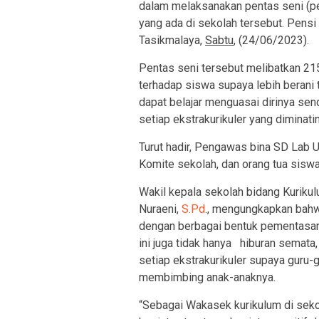
dalam melaksanakan pentas seni (pen
yang ada di sekolah tersebut. Pensi
Tasikmalaya,
Sabtu
, (24/06/2023).
Pentas seni tersebut melibatkan 21
terhadap siswa supaya lebih berani 
dapat belajar menguasai dirinya se
setiap ekstrakurikuler yang diminati
Turut hadir, Pengawas bina SD Lab 
Komite sekolah, dan orang tua siswa
Wakil kepala sekolah bidang Kuriku
Nuraeni,
S.Pd
., mengungkapkan bahwa
dengan berbagai bentuk pementasan s
ini juga tidak hanya hiburan semata,
setiap ekstrakurikuler supaya guru-
membimbing anak-anaknya.
“Sebagai Wakasek kurikulum di sek