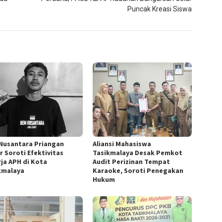
Puncak Kreasi Siswa
Nusantara Priangan
Aliansi Mahasiswa
r Soroti Efektivitas
Tasikmalaya Desak Pemkot
rja APH di Kota
Audit Perizinan Tempat
kmalaya
Karaoke, Soroti Penegakan
Hukum