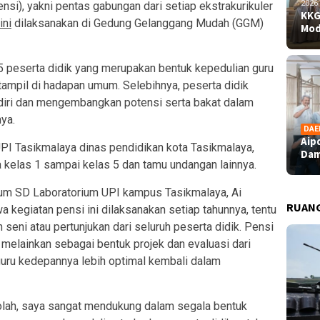
2026
si), yakni pentas gabungan dari setiap ekstrakurikuler
KKG
ini
dilaksanakan di Gedung Gelanggang Mudah (GGM)
Mod
5 peserta didik yang merupakan bentuk kepedulian guru
tampil di hadapan umum. Selebihnya, peserta didik
ndiri dan mengembangkan potensi serta bakat dalam
nya.
DAE
Aip
UPI Tasikmalaya dinas pendidikan kota Tasikmalaya,
Dam
 kelas 1 sampai kelas 5 dan tamu undangan lainnya.
lum SD Laboratorium UPI kampus Tasikmalaya, Ai
RUAN
 kegiatan pensi ini dilaksanakan setiap tahunnya, tentu
eni atau pertunjukan dari seluruh peserta didik. Pensi
 melainkan sebagai bentuk projek dan evaluasi dari
guru kedepannya lebih optimal kembali dalam
olah, saya sangat mendukung dalam segala bentuk