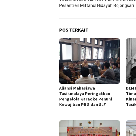
pos
Pesantren Miftahul Hidayah Bojongsari
POS TERKAIT
Aliansi Mahasiswa
BEM 
Tasikmalaya Peringatkan
Timu
Pengelola Karaoke Penuhi
Kine
Kewajiban PBG dan SLF
Tasi