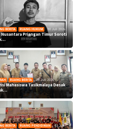
NG BERITA
,
RUANG HUKUM
30 Juli 2026
 Nusantara Priangan Timur Soroti
ek…
RAH
,
RUANG BERITA
28 Juli 2026
ansi Mahasiswa Tasikmalaya Desak
mk…
NG BERITA
,
RUANG PENDIDIKAN
23 Juli