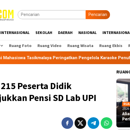
Pencarian
INTERNASIONAL
SEKOLAH
DAERAH
NASIONAL
INTERNASIONA
Ruang Foto
Ruang Video
Ruang Wisata
Ruang Ekbis
malaya Peringatkan Pengelola Karaoke Penuhi Kewajiban PBG d
RUANG
215 Peserta Didik
jukkan Pensi SD Lab UPI
RUA
2026
Ali
Per