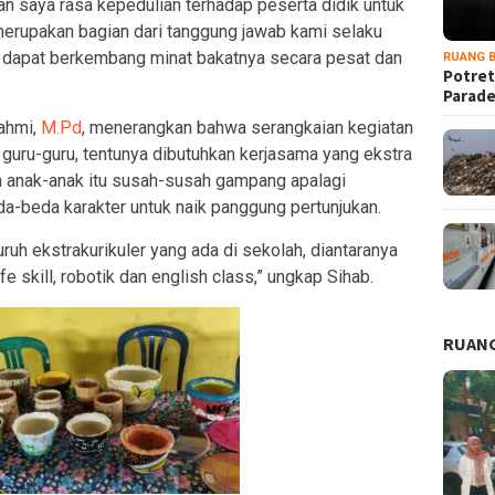
dan saya rasa kepedulian terhadap peserta didik untuk
erupakan bagian dari tanggung jawab kami selaku
 dapat berkembang minat bakatnya secara pesat dan
RUANG B
Potret
Parad
ahmi,
M.Pd
, menerangkan bahwa serangkaian kegiatan
h guru-guru, tentunya dibutuhkan kerjasama yang ekstra
ih anak-anak itu susah-susah gampang apalagi
a-beda karakter untuk naik panggung pertunjukan.
ruh ekstrakurikuler yang ada di sekolah, diantaranya
 life skill, robotik dan english class,” ungkap Sihab.
RUANG