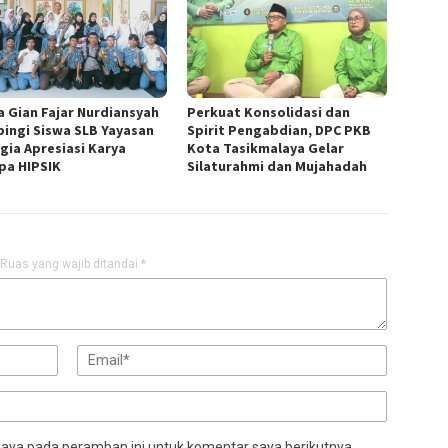
a Gian Fajar Nurdiansyah
Perkuat Konsolidasi dan
ingi Siswa SLB Yayasan
Spirit Pengabdian, DPC PKB
gia Apresiasi Karya
Kota Tasikmalaya Gelar
pa HIPSIK
Silaturahmi dan Mujahadah
Ruas yang wajib ditandai
*
saya pada peramban ini untuk komentar saya berikutnya.