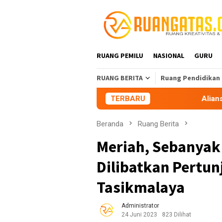
Loncat
ke
konten
RUANG PEMILU
NASIONAL
GURU
RUANG BERITA
Ruang Pendidikan
TERBARU
Aliansi Mahasiswa Tasik
Beranda
Ruang Berita
Meriah, Sebanyak 
Dilibatkan Pertun
Tasikmalaya
Administrator
24 Juni 2023
823 Dilihat