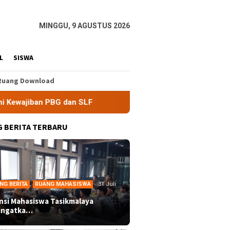
MINGGU, 9 AGUSTUS 2026
L
SISWA
Ruang Download
an SLF
BEM Nusantara Priangan Timur Soroti Efektivitas
 BERITA TERBARU
NG BERITA
,
RUANG MAHASISWA
31 Juli
ansi Mahasiswa Tasikmalaya
ingatka…