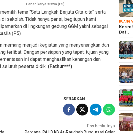
Panen karya siswa (P5)
memilih tema “Satu Langkah Berjuta Cita-cita” serta
di sekolah. Tidak hanya pensi, begitupun kami
RUANG V
dipamerkan di lingkungan gedung GGM yakni sebagai
Keren!
Dat…
asila (P5).
n memang menjadi kegiatan yang menyenangkan dan
 terlibat. Dengan persiapan yang tepat, tujuan yang
 pementasan ini dapat menghasilkan kenangan dan
 seluruh peserta didik.
(Fathur***)
SEBARKAN
Pos berikutnya
uda
Perdana, PAUD KB Ar-Raudhah Bungursari Gelar