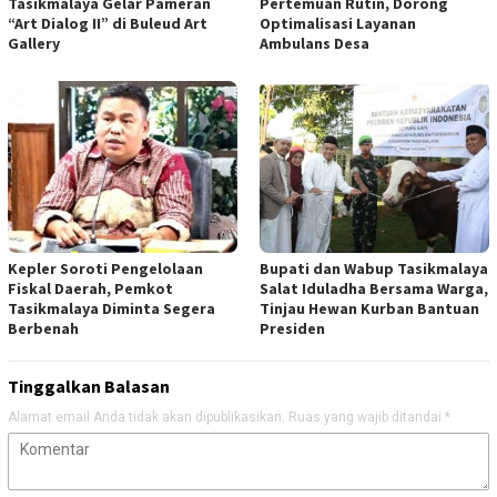
Tasikmalaya Gelar Pameran
Pertemuan Rutin, Dorong
“Art Dialog II” di Buleud Art
Optimalisasi Layanan
Gallery
Ambulans Desa
Kepler Soroti Pengelolaan
Bupati dan Wabup Tasikmalaya
Fiskal Daerah, Pemkot
Salat Iduladha Bersama Warga,
Tasikmalaya Diminta Segera
Tinjau Hewan Kurban Bantuan
Berbenah
Presiden
Tinggalkan Balasan
Alamat email Anda tidak akan dipublikasikan.
Ruas yang wajib ditandai
*