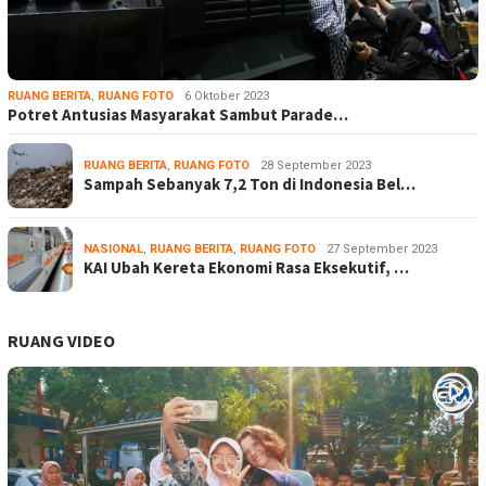
RUANG BERITA
,
RUANG FOTO
6 Oktober 2023
Potret Antusias Masyarakat Sambut Parade…
RUANG BERITA
,
RUANG FOTO
28 September 2023
Sampah Sebanyak 7,2 Ton di Indonesia Bel…
NASIONAL
,
RUANG BERITA
,
RUANG FOTO
27 September 2023
KAI Ubah Kereta Ekonomi Rasa Eksekutif, …
RUANG VIDEO