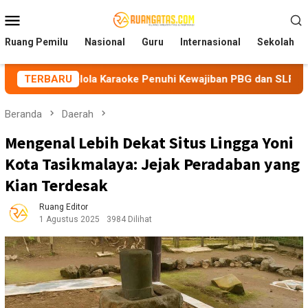
Loncat
Menu
ke
Mobile
konten
Ruang Pemilu
Nasional
Guru
Internasional
Sekolah
elola Karaoke Penuhi Kewajiban PBG dan SLF
TERBARU
BEM Nusant
Beranda
Daerah
Mengenal Lebih Dekat Situs Lingga Yoni
Kota Tasikmalaya: Jejak Peradaban yang
Kian Terdesak
Ruang Editor
1 Agustus 2025
3984 Dilihat