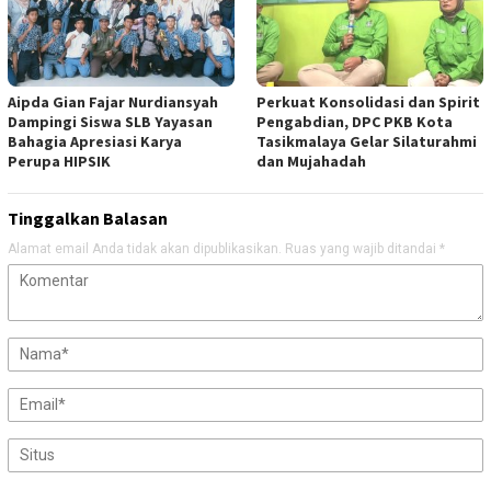
Aipda Gian Fajar Nurdiansyah
Perkuat Konsolidasi dan Spirit
Dampingi Siswa SLB Yayasan
Pengabdian, DPC PKB Kota
Bahagia Apresiasi Karya
Tasikmalaya Gelar Silaturahmi
Perupa HIPSIK
dan Mujahadah
Tinggalkan Balasan
Alamat email Anda tidak akan dipublikasikan.
Ruas yang wajib ditandai
*