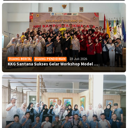
RUANG BERITA
,
RUANG PENDIDIKAN
23 Juli 2026
KKG Santana Sukses Gelar Workshop Model …