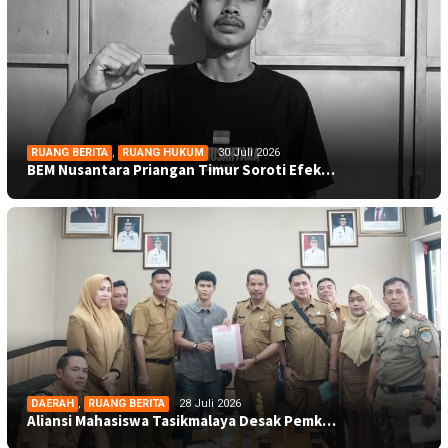
RUANG BERITA
,
RUANG HUKUM
30 Juli 2026
BEM Nusantara Priangan Timur Soroti Efek…
DAERAH
,
RUANG BERITA
28 Juli 2026
Aliansi Mahasiswa Tasikmalaya Desak Pemk…