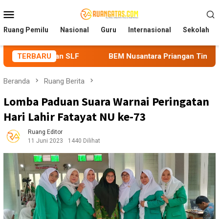
Loncat
Menu
ke
Mobile
konten
Ruang Pemilu
Nasional
Guru
Internasional
Sekolah
G dan SLF
TERBARU
BEM Nusantara Priangan Timur Soroti Efektivi
Beranda
Ruang Berita
Lomba Paduan Suara Warnai Peringatan
Hari Lahir Fatayat NU ke-73
Ruang Editor
11 Juni 2023
1440 Dilihat