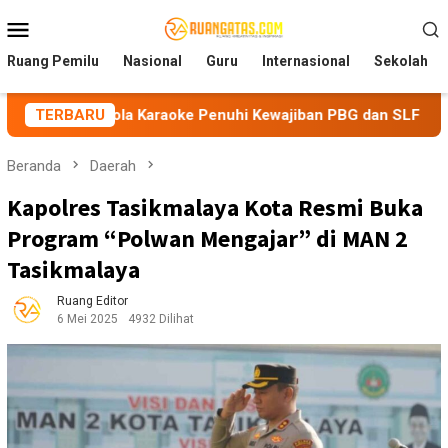
Loncat
Menu
ke
Mobile
konten
Ruang Pemilu
Nasional
Guru
Internasional
Sekolah
la Karaoke Penuhi Kewajiban PBG dan SLF
TERBARU
BEM Nusantar
Beranda
Daerah
Kapolres Tasikmalaya Kota Resmi Buka
Program “Polwan Mengajar” di MAN 2
Tasikmalaya
Ruang Editor
6 Mei 2025
4932 Dilihat