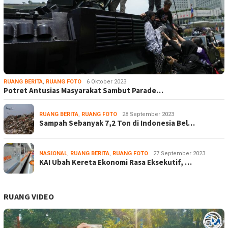
RUANG BERITA
,
RUANG FOTO
6 Oktober 2023
Potret Antusias Masyarakat Sambut Parade…
RUANG BERITA
,
RUANG FOTO
28 September 2023
Sampah Sebanyak 7,2 Ton di Indonesia Bel…
NASIONAL
,
RUANG BERITA
,
RUANG FOTO
27 September 2023
KAI Ubah Kereta Ekonomi Rasa Eksekutif, …
RUANG VIDEO