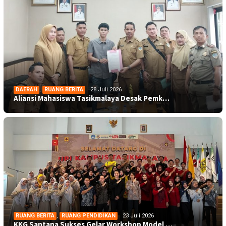
DAERAH
,
RUANG BERITA
28 Juli 2026
Aliansi Mahasiswa Tasikmalaya Desak Pemk…
RUANG BERITA
,
RUANG PENDIDIKAN
23 Juli 2026
KKG Santana Sukses Gelar Workshop Model …