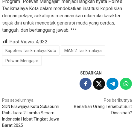
Program “Polwan Mengajar” menjadi langkah nyata Polres
Tasikmalaya Kota dalam mendekatkan institusi kepolisian
dengan pelajar, sekaligus menanamkan nilai-nilai karakter
sejak dini untuk mencetak generasi muda yang cerdas,
tangguh, dan bertanggung jawab.
***
Post Views:
4,932
Kapolres Tasikmalaya Kota
MAN 2 Tasikmalaya
Polwan Mengajar
SEBARKAN
Navigasi
Pos sebelumnya
Pos berikutnya
SDN Brawijaya Kota Sukabumi
Benarkah Orang Tersebut Sulit
pos
Raih Juara 2 Lomba Senam
Dinasihati?
Indonesia Hebat Tingkat Jawa
Barat 2025