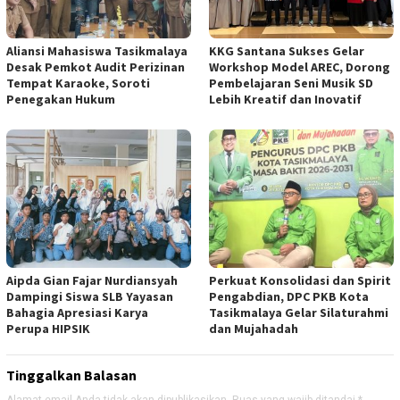
Aliansi Mahasiswa Tasikmalaya
KKG Santana Sukses Gelar
Desak Pemkot Audit Perizinan
Workshop Model AREC, Dorong
Tempat Karaoke, Soroti
Pembelajaran Seni Musik SD
Penegakan Hukum
Lebih Kreatif dan Inovatif
Aipda Gian Fajar Nurdiansyah
Perkuat Konsolidasi dan Spirit
Dampingi Siswa SLB Yayasan
Pengabdian, DPC PKB Kota
Bahagia Apresiasi Karya
Tasikmalaya Gelar Silaturahmi
Perupa HIPSIK
dan Mujahadah
Tinggalkan Balasan