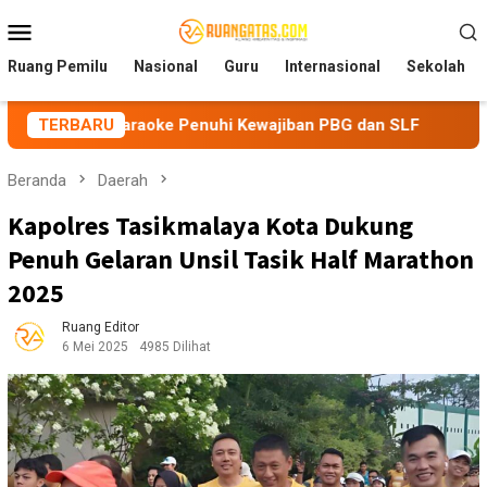
Loncat
Menu
ke
Mobile
konten
Ruang Pemilu
Nasional
Guru
Internasional
Sekolah
Karaoke Penuhi Kewajiban PBG dan SLF
TERBARU
BEM Nusantara P
Beranda
Daerah
Kapolres Tasikmalaya Kota Dukung
Penuh Gelaran Unsil Tasik Half Marathon
2025
Ruang Editor
6 Mei 2025
4985 Dilihat