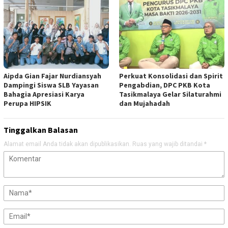
Aipda Gian Fajar Nurdiansyah
Perkuat Konsolidasi dan Spirit
Dampingi Siswa SLB Yayasan
Pengabdian, DPC PKB Kota
Bahagia Apresiasi Karya
Tasikmalaya Gelar Silaturahmi
Perupa HIPSIK
dan Mujahadah
Tinggalkan Balasan
Alamat email Anda tidak akan dipublikasikan.
Ruas yang wajib ditandai
*