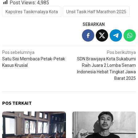
Post Views:
4,985
Kapolres Tasikmalaya Kota
Unsil Tasik Half Marathon 2025
SEBARKAN
Navigasi
Pos sebelumnya
Pos berikutnya
Satu Sisi Membaca Petak-Petak
SDN Brawijaya Kota Sukabumi
pos
Kasus Krusial
Raih Juara 2 Lomba Senam
Indonesia Hebat Tingkat Jawa
Barat 2025
POS TERKAIT