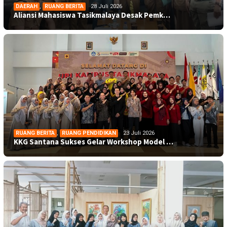
DAERAH
,
RUANG BERITA
28 Juli 2026
Aliansi Mahasiswa Tasikmalaya Desak Pemk…
RUANG BERITA
,
RUANG PENDIDIKAN
23 Juli 2026
KKG Santana Sukses Gelar Workshop Model …