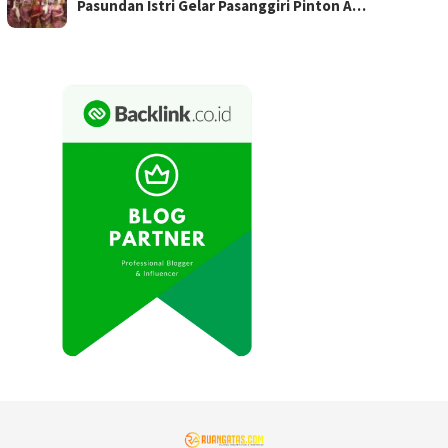
Pasundan Istri Gelar Pasanggiri Pinton A…