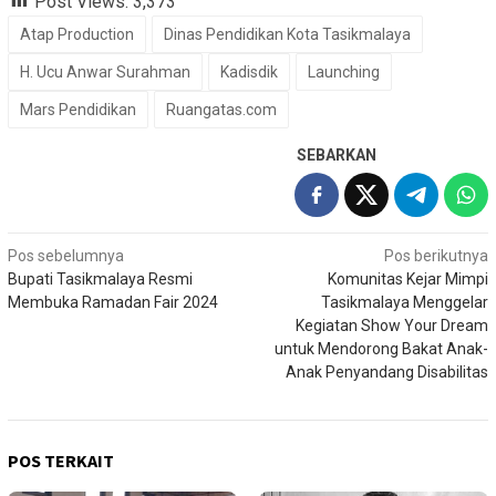
Post Views:
3,373
Atap Production
Dinas Pendidikan Kota Tasikmalaya
H. Ucu Anwar Surahman
Kadisdik
Launching
Mars Pendidikan
Ruangatas.com
SEBARKAN
Navigasi
Pos sebelumnya
Pos berikutnya
Bupati Tasikmalaya Resmi
Komunitas Kejar Mimpi
pos
Membuka Ramadan Fair 2024
Tasikmalaya Menggelar
Kegiatan Show Your Dream
untuk Mendorong Bakat Anak-
Anak Penyandang Disabilitas
POS TERKAIT