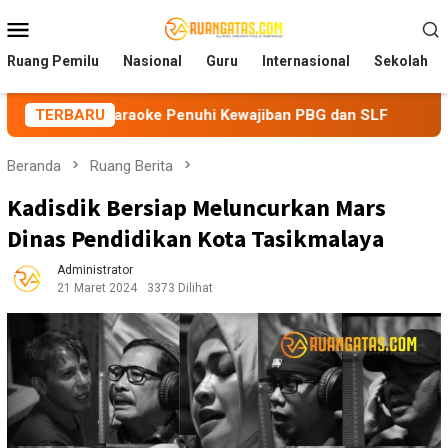
Loncat
Menu
ke
Mobile
konten
Ruang Pemilu
Nasional
Guru
Internasional
Sekolah
Karaoke Penuhi Kewajiban PBG dan SLF
TERBARU
BEM Nusantara Pr
Beranda
Ruang Berita
Kadisdik Bersiap Meluncurkan Mars
Dinas Pendidikan Kota Tasikmalaya
Administrator
21 Maret 2024
3373 Dilihat