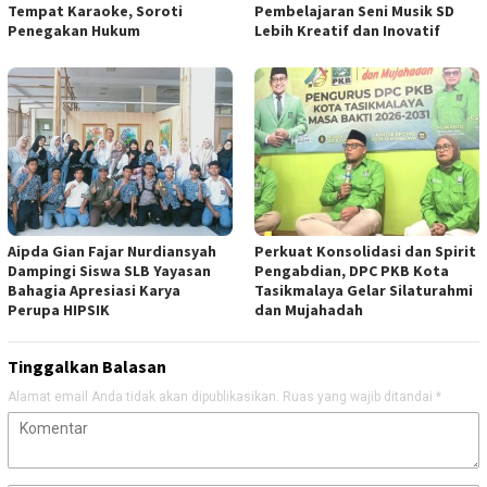
Tempat Karaoke, Soroti
Pembelajaran Seni Musik SD
Penegakan Hukum
Lebih Kreatif dan Inovatif
Aipda Gian Fajar Nurdiansyah
Perkuat Konsolidasi dan Spirit
Dampingi Siswa SLB Yayasan
Pengabdian, DPC PKB Kota
Bahagia Apresiasi Karya
Tasikmalaya Gelar Silaturahmi
Perupa HIPSIK
dan Mujahadah
Tinggalkan Balasan
Alamat email Anda tidak akan dipublikasikan.
Ruas yang wajib ditandai
*