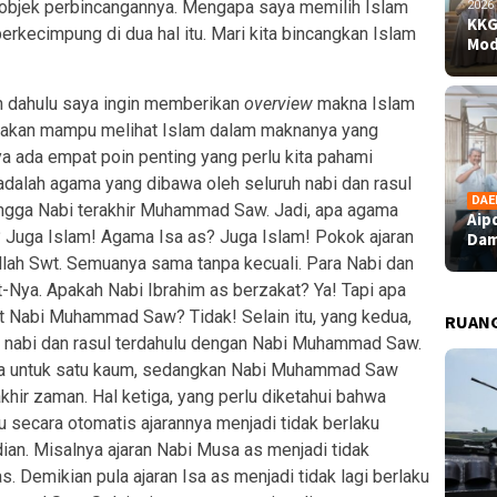
objek perbincangannya. Mengapa saya memilih Islam
2026
KKG
rkecimpung di dua hal itu. Mari kita bincangkan Islam
Mod
ih dahulu saya ingin memberikan
overview
makna Islam
a akan mampu melihat Islam dalam maknanya yang
ya ada empat poin penting yang perlu kita pahami
adalah agama yang dibawa oleh seluruh nabi dan rasul
DAE
ingga Nabi terakhir Muhammad Saw. Jadi, apa agama
Aip
 Juga Islam! Agama Isa as? Juga Islam! Pokok ajaran
Dam
lah Swt. Semuanya sama tanpa kecuali. Para Nabi dan
t-Nya. Apakah Nabi Ibrahim as berzakat? Ya! Tapi apa
 Nabi Muhammad Saw? Tidak! Selain itu, yang kedua,
RUAN
a nabi dan rasul terdahulu dengan Nabi Muhammad Saw.
anya untuk satu kaum, sedangkan Nabi Muhammad Saw
khir zaman. Hal ketiga, yang perlu diketahui bahwa
ulu secara otomatis ajarannya menjadi tidak berlaku
ian. Misalnya ajaran Nabi Musa as menjadi tidak
. Demikian pula ajaran Isa as menjadi tidak lagi berlaku