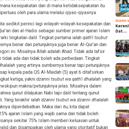
 mana kesepakatan dan di mana ketidaksepakatan itu.
diperluas oleh para ulama melalui qiyas-qiyasnya.
RUANG V
a sedikit perinci lagi wilayah-wilayah kesepakatan dan
Keren!
Qur’an dan al-Hadis sebagai sumber primer ajaran Islam
Dat…
ki tingkatan dalil. Tingkat pertama ialah
qath’i tsubut
ernya benar dan petunjuknya juga benar. Al-Qur’an dan
ori ini. Misalnya Allah adalah Ahad. Tidak ada tafsir
i tidak ada dan tidak boleh ada perbedaan. Tingkat
dhalalah
yang artinya sumbernya benar tapi petunjuknya
usap kepala pada QS Al-Maidah (5) ayat 6 ditafsirkan
ngkat ketiga, yakni
dzanni tsubut wa qath’i dhalalah
yang
 meskipun makna/petunjuknya jelas. Misalnya dalam
wa qunut dilaķukan Nabi tapi dalil tentang qunut
. Yang terakhir ialah
dzanni tsubut wa dzanni dhalalah
knya diperdebatkan. Maka dari itu, kita dapat
5% ajaran Islam yang wajib sama dan tidak boleh
sisanya sekitar 75% Islam memberi keluasan untuk
lid dan disampaikan oleh ulama yang otoritatif bukan