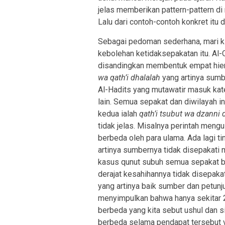
jelas memberikan pattern-pattern di
Lalu dari contoh-contoh konkret itu 
Sebagai pedoman sederhana, mari kit
kebolehan ketidaksepakatan itu. Al-
disandingkan membentuk empat hierar
wa qath’i dhalalah
yang artinya sumb
Al-Hadits yang mutawatir masuk kateg
lain. Semua sepakat dan diwilayah in
kedua ialah
qath’i tsubut wa dzanni 
tidak jelas. Misalnya perintah meng
berbeda oleh para ulama. Ada lagi ti
artinya sumbernya tidak disepakati
kasus qunut subuh semua sepakat bah
derajat kesahihannya tidak disepakati
yang artinya baik sumber dan petunju
menyimpulkan bahwa hanya sekitar 2
berbeda yang kita sebut ushul dan 
berbeda selama pendapat tersebut va