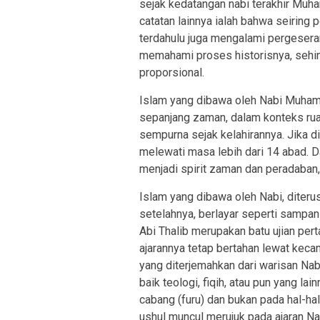
sejak kedatangan nabi terakhir Muha
catatan lainnya ialah bahwa seiring 
terdahulu juga mengalami pergeser
memahami proses historisnya, sehin
proporsional.
Islam yang dibawa oleh Nabi Muham
sepanjang zaman, dalam konteks ruan
sempurna sejak kelahirannya. Jika d
melewati masa lebih dari 14 abad. 
menjadi spirit zaman dan peradaban
Islam yang dibawa oleh Nabi, diterus
setelahnya, berlayar seperti sampan y
Abi Thalib merupakan batu ujian pe
ajarannya tetap bertahan lewat kec
yang diterjemahkan dari warisan N
baik teologi, fiqih, atau pun yang l
cabang (furu) dan bukan pada hal-ha
ushul muncul merujuk pada ajaran Na