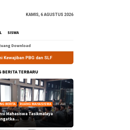
KAMIS, 6 AGUSTUS 2026
L
SISWA
Ruang Download
SLF
BEM Nusantara Priangan Timur Soroti Efektivitas Ki
 BERITA TERBARU
NG BERITA
,
RUANG MAHASISWA
31 Juli
ansi Mahasiswa Tasikmalaya
ingatka…