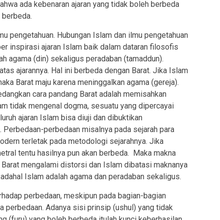
bahwa ada kebenaran ajaran yang tidak boleh berbeda
a berbeda.
ilmu pengetahuan. Hubungan Islam dan ilmu pengetahuan
 inspirasi ajaran Islam baik dalam dataran filosofis
lah agama (din) sekaligus peradaban (tamaddun).
tas ajarannya. Hal ini berbeda dengan Barat. Jika Islam
maka Barat maju karena meninggalkan agama (gereja).
sedangkan cara pandang Barat adalah memisahkan
lam tidak mengenal dogma, sesuatu yang dipercayai
luruh ajaran Islam bisa diuji dan dibuktikan
. Perbedaan-perbedaan misalnya pada sejarah para
modern terletak pada metodologi sejarahnya. Jika
etral tentu hasilnya pun akan berbeda. Maka makna
Barat mengalami distorsi dan Islam dibatasi maknanya
 Padahal Islam adalah agama dan peradaban sekaligus.
erhadap perbedaan, meskipun pada bagian-bagian
ya perbedaan. Adanya sisi prinsip (ushul) yang tidak
g (furu) yang boleh berbeda itulah kunci keberhasilan