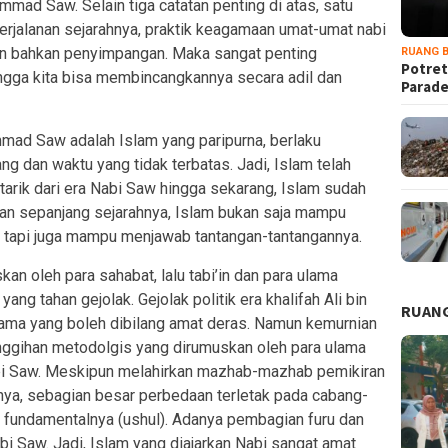
mmad Saw. Selain tiga catatan penting di atas, satu
perjalanan sejarahnya, praktik keagamaan umat-umat nabi
an bahkan penyimpangan. Maka sangat penting
RUANG B
Potret
gga kita bisa membincangkannya secara adil dan
Parad
mad Saw adalah Islam yang paripurna, berlaku
g dan waktu yang tidak terbatas. Jadi, Islam telah
itarik dari era Nabi Saw hingga sekarang, Islam sudah
Dan sepanjang sejarahnya, Islam bukan saja mampu
, tapi juga mampu menjawab tantangan-tantangannya.
kan oleh para sahabat, lalu tabi’in dan para ulama
ang tahan gejolak. Gejolak politik era khalifah Ali bin
RUANG
rtama yang boleh dibilang amat deras. Namun kemurnian
anggihan metodolgis yang dirumuskan oleh para ulama
abi Saw. Meskipun melahirkan mazhab-mazhab pemikiran
ainnya, sebagian besar perbedaan terletak pada cabang-
l fundamentalnya (ushul). Adanya pembagian furu dan
bi Saw. Jadi, Islam yang diajarkan Nabi sangat amat