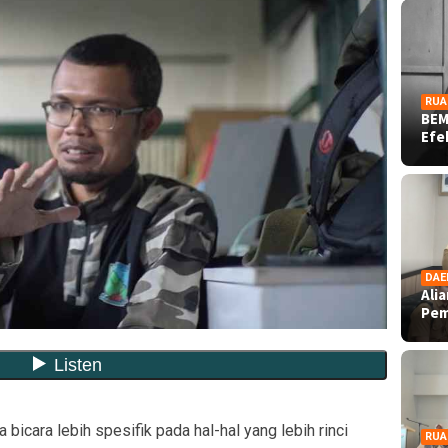
RUA
BEM
Ef
DAE
Ali
Pe
 bicara lebih spesifik pada hal-hal yang lebih rinci
RUA