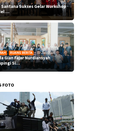
 Santana Sukses Gelar Workshop
el …
RAH
,
RUANG BERITA
22 Juli 2026
da Gian Fajar Nurdiansyah
pingi Si…
G FOTO