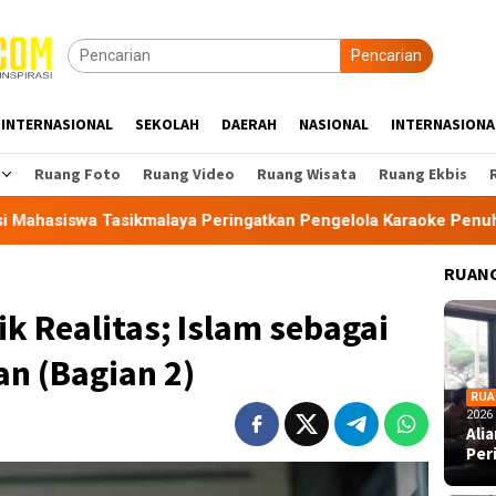
Pencarian
INTERNASIONAL
SEKOLAH
DAERAH
NASIONAL
INTERNASIONA
Ruang Foto
Ruang Video
Ruang Wisata
Ruang Ekbis
aya Peringatkan Pengelola Karaoke Penuhi Kewajiban PBG dan 
RUANG
ik Realitas; Islam sebagai
n (Bagian 2)
RUA
2026
Ali
Per