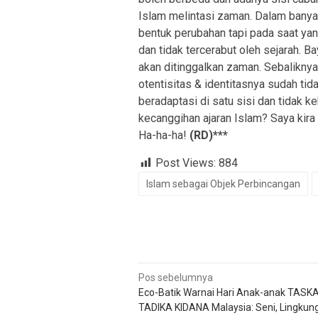
Islam melintasi zaman. Dalam banyak
bentuk perubahan tapi pada saat yang
dan tidak tercerabut oleh sejarah. B
akan ditinggalkan zaman. Sebaliknya
otentisitas & identitasnya sudah tid
beradaptasi di satu sisi dan tidak ke
kecanggihan ajaran Islam? Saya kira
Ha-ha-ha!
(RD)***
Post Views:
884
Islam sebagai Objek Perbincangan
Navigasi
Pos sebelumnya
Eco-Batik Warnai Hari Anak-anak TASK
pos
TADIKA KIDANA Malaysia: Seni, Lingkun