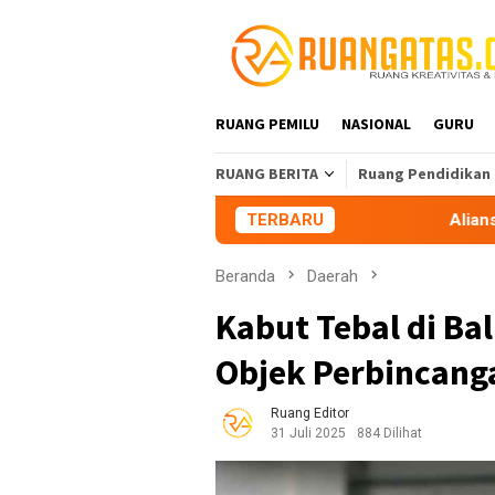
Loncat
ke
konten
RUANG PEMILU
NASIONAL
GURU
RUANG BERITA
Ruang Pendidikan
TERBARU
Aliansi Mahasiswa Tasikmal
Beranda
Daerah
Kabut Tebal di Bal
Objek Perbincanga
Ruang Editor
31 Juli 2025
884 Dilihat