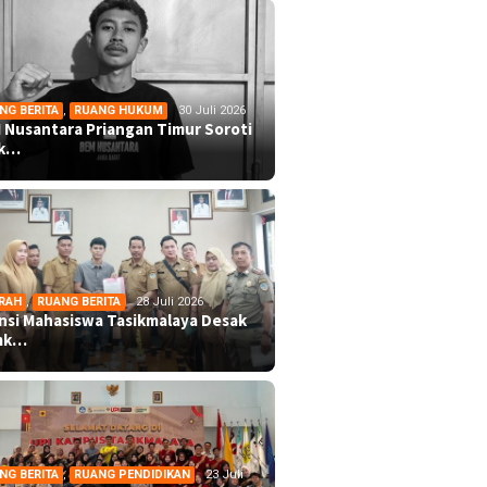
NG BERITA
,
RUANG HUKUM
30 Juli 2026
 Nusantara Priangan Timur Soroti
ek…
RAH
,
RUANG BERITA
28 Juli 2026
ansi Mahasiswa Tasikmalaya Desak
mk…
NG BERITA
,
RUANG PENDIDIKAN
23 Juli