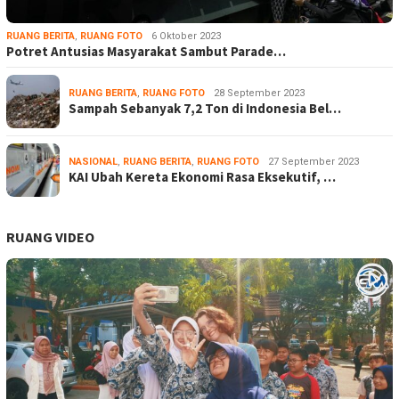
RUANG BERITA
,
RUANG FOTO
6 Oktober 2023
Potret Antusias Masyarakat Sambut Parade…
RUANG BERITA
,
RUANG FOTO
28 September 2023
Sampah Sebanyak 7,2 Ton di Indonesia Bel…
NASIONAL
,
RUANG BERITA
,
RUANG FOTO
27 September 2023
KAI Ubah Kereta Ekonomi Rasa Eksekutif, …
RUANG VIDEO