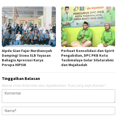
Aipda Gian Fajar Nurdiansyah
Perkuat Konsolidasi dan Spirit
Dampingi Siswa SLB Yayasan
Pengabdian, DPC PKB Kota
Bahagia Apresiasi Karya
Tasikmalaya Gelar Silaturahmi
Perupa HIPSIK
dan Mujahadah
Tinggalkan Balasan
Alamat email Anda tidak akan dipublikasikan.
Ruas yang wajib ditandai
*