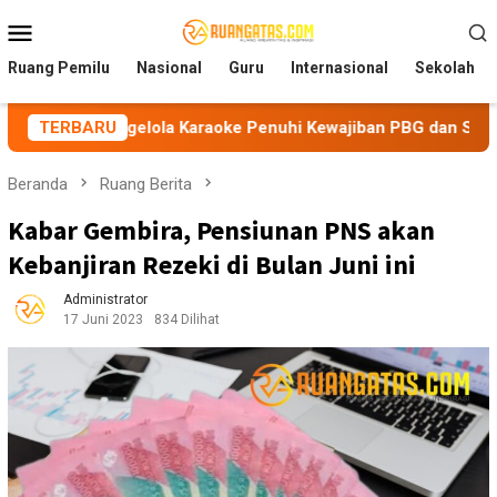
Loncat
Menu
ke
Mobile
konten
Ruang Pemilu
Nasional
Guru
Internasional
Sekolah
ngelola Karaoke Penuhi Kewajiban PBG dan SLF
TERBARU
BEM Nus
Beranda
Ruang Berita
Kabar Gembira, Pensiunan PNS akan
Kebanjiran Rezeki di Bulan Juni ini
Administrator
17 Juni 2023
834 Dilihat