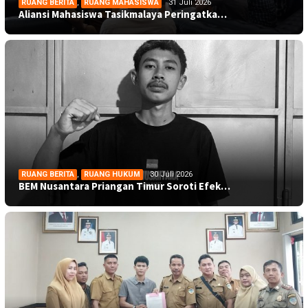
RUANG BERITA
,
RUANG MAHASISWA
31 Juli 2026
Aliansi Mahasiswa Tasikmalaya Peringatka…
RUANG BERITA
,
RUANG HUKUM
30 Juli 2026
BEM Nusantara Priangan Timur Soroti Efek…