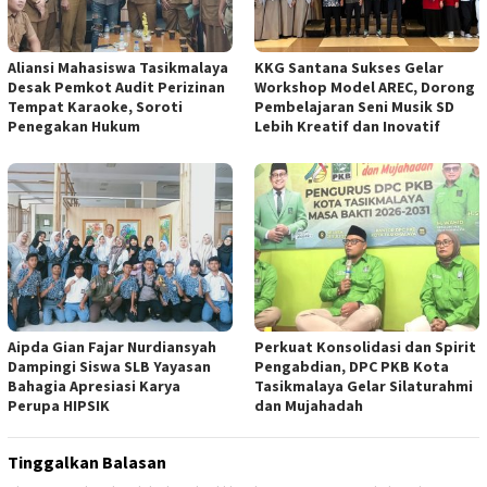
Aliansi Mahasiswa Tasikmalaya
KKG Santana Sukses Gelar
Desak Pemkot Audit Perizinan
Workshop Model AREC, Dorong
Tempat Karaoke, Soroti
Pembelajaran Seni Musik SD
Penegakan Hukum
Lebih Kreatif dan Inovatif
Aipda Gian Fajar Nurdiansyah
Perkuat Konsolidasi dan Spirit
Dampingi Siswa SLB Yayasan
Pengabdian, DPC PKB Kota
Bahagia Apresiasi Karya
Tasikmalaya Gelar Silaturahmi
Perupa HIPSIK
dan Mujahadah
Tinggalkan Balasan