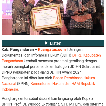
Kab. Pangandaran –
Ruangatas.com
|
Jaringan
Dokumentasi dan Informasi Hukum (JDIH)
DPRD Kabupaten
Pangandaran
kembali mencatat prestasi gemilang dengan
meraih peringkat pertama dalam kategori JDIHN Sekretariat
DPRD Kabupaten pada ajang JDIHN Award 2024.
Penghargaan ini diberikan oleh
Badan Pembinaan Hukum
Nasional
(BPHN)
Kementerian Hukum dan HAM Republik
Indonesia
.
Penghargaan tersebut diserahkan langsung oleh Kepala
BPHN, Prof. Dr. Widodo Ekatjahjana, S.H., M.Hum., dan diterima