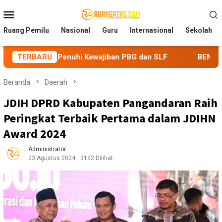
Loncat
Menu
ke
Mobile
konten
Ruang Pemilu
Nasional
Guru
Internasional
Sekolah
e Penuhi Kewajiban PBG dan SLF
TERBARU
BEM Nusantara Priangan
Beranda
Daerah
JDIH DPRD Kabupaten Pangandaran Raih
Peringkat Terbaik Pertama dalam JDIHN
Award 2024
Administrator
23 Agustus 2024
3152 Dilihat