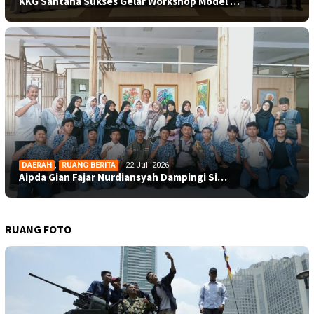
KKG Santana Sukses Gelar Workshop Model …
DAERAH
,
RUANG BERITA
22 Juli 2026
Aipda Gian Fajar Nurdiansyah Dampingi Si…
RUANG FOTO