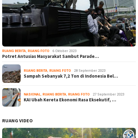
RUANG BERITA
,
RUANG FOTO
6 Oktober 2023
Potret Antusias Masyarakat Sambut Parade…
RUANG BERITA
,
RUANG FOTO
28 September 2023
Sampah Sebanyak 7,2 Ton di Indonesia Bel…
NASIONAL
,
RUANG BERITA
,
RUANG FOTO
27 September 2023
KAI Ubah Kereta Ekonomi Rasa Eksekutif, …
RUANG VIDEO