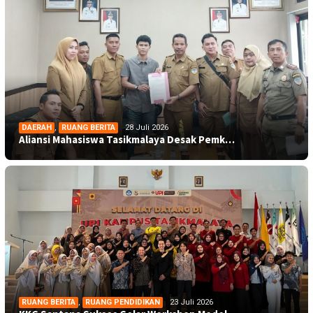
DAERAH
,
RUANG BERITA
28 Juli 2026
Aliansi Mahasiswa Tasikmalaya Desak Pemk…
RUANG BERITA
,
RUANG PENDIDIKAN
23 Juli 2026