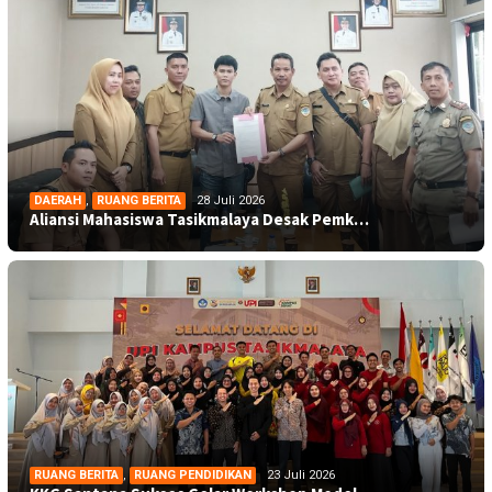
DAERAH
,
RUANG BERITA
28 Juli 2026
Aliansi Mahasiswa Tasikmalaya Desak Pemk…
RUANG BERITA
,
RUANG PENDIDIKAN
23 Juli 2026