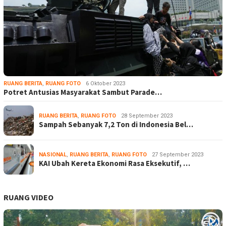
RUANG BERITA
,
RUANG FOTO
6 Oktober 2023
Potret Antusias Masyarakat Sambut Parade…
RUANG BERITA
,
RUANG FOTO
28 September 2023
Sampah Sebanyak 7,2 Ton di Indonesia Bel…
NASIONAL
,
RUANG BERITA
,
RUANG FOTO
27 September 2023
KAI Ubah Kereta Ekonomi Rasa Eksekutif, …
RUANG VIDEO