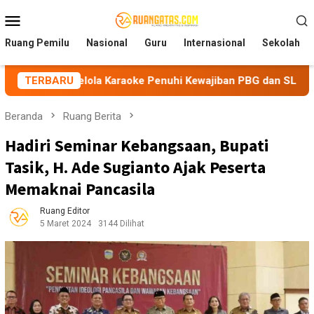
Loncat
Menu
ke
Mobile
konten
Ruang Pemilu
Nasional
Guru
Internasional
Sekolah
elola Karaoke Penuhi Kewajiban PBG dan SLF
TERBARU
BEM Nusan
Beranda
Ruang Berita
Hadiri Seminar Kebangsaan, Bupati
Tasik, H. Ade Sugianto Ajak Peserta
Memaknai Pancasila
Ruang Editor
5 Maret 2024
3144 Dilihat