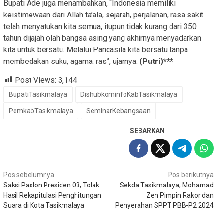
Bupati Ade juga menambahkan, “Indonesia memiliki
keistimewaan dari Allah ta’ala, sejarah, perjalanan, rasa sakit
telah menyatukan kita semua, itupun tidak kurang dari 350
tahun dijajah olah bangsa asing yang akhirnya menyadarkan
kita untuk bersatu. Melalui Pancasila kita bersatu tanpa
membedakan suku, agama, ras”, ujarnya.
(Putri)***
Post Views:
3,144
BupatiTasikmalaya
DishubkominfoKabTasikmalaya
PemkabTasikmalaya
SeminarKebangsaan
SEBARKAN
Navigasi
Pos sebelumnya
Pos berikutnya
Saksi Paslon Presiden 03, Tolak
Sekda Tasikmalaya, Mohamad
pos
Hasil Rekapitulasi Penghitungan
Zen Pimpin Rakor dan
Suara di Kota Tasikmalaya
Penyerahan SPPT PBB-P2 2024