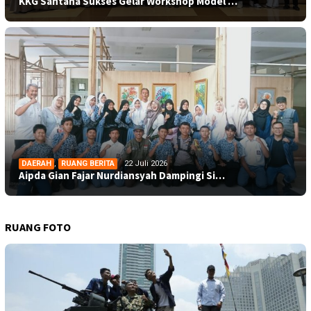
KKG Santana Sukses Gelar Workshop Model …
DAERAH
,
RUANG BERITA
22 Juli 2026
Aipda Gian Fajar Nurdiansyah Dampingi Si…
RUANG FOTO