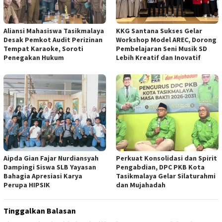
Aliansi Mahasiswa Tasikmalaya
KKG Santana Sukses Gelar
Desak Pemkot Audit Perizinan
Workshop Model AREC, Dorong
Tempat Karaoke, Soroti
Pembelajaran Seni Musik SD
Penegakan Hukum
Lebih Kreatif dan Inovatif
Aipda Gian Fajar Nurdiansyah
Perkuat Konsolidasi dan Spirit
Dampingi Siswa SLB Yayasan
Pengabdian, DPC PKB Kota
Bahagia Apresiasi Karya
Tasikmalaya Gelar Silaturahmi
Perupa HIPSIK
dan Mujahadah
Tinggalkan Balasan