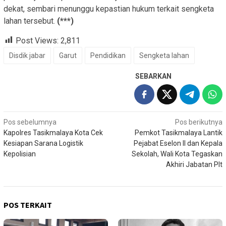
dekat, sembari menunggu kepastian hukum terkait sengketa
lahan tersebut.
(***)
Post Views:
2,811
Disdik jabar
Garut
Pendidikan
Sengketa lahan
SEBARKAN
Navigasi
Pos sebelumnya
Pos berikutnya
Kapolres Tasikmalaya Kota Cek
Pemkot Tasikmalaya Lantik
pos
Kesiapan Sarana Logistik
Pejabat Eselon II dan Kepala
Kepolisian
Sekolah, Wali Kota Tegaskan
Akhiri Jabatan Plt
POS TERKAIT