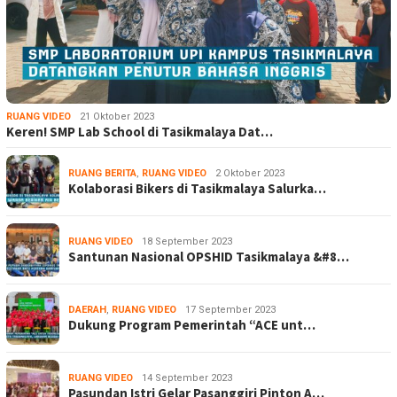
RUANG VIDEO
21 Oktober 2023
Keren! SMP Lab School di Tasikmalaya Dat…
RUANG BERITA
,
RUANG VIDEO
2 Oktober 2023
Kolaborasi Bikers di Tasikmalaya Salurka…
RUANG VIDEO
18 September 2023
Santunan Nasional OPSHID Tasikmalaya &#8…
DAERAH
,
RUANG VIDEO
17 September 2023
Dukung Program Pemerintah “ACE unt…
RUANG VIDEO
14 September 2023
Pasundan Istri Gelar Pasanggiri Pinton A…