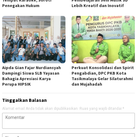
Tempat Karaoke, Soroti
Pembelajaran Seni Musik SD
Penegakan Hukum
Lebih Kreatif dan Inovatif
Aipda Gian Fajar Nurdiansyah
Perkuat Konsolidasi dan Spirit
Dampingi Siswa SLB Yayasan
Pengabdian, DPC PKB Kota
Bahagia Apresiasi Karya
Tasikmalaya Gelar Silaturahmi
Perupa HIPSIK
dan Mujahadah
Tinggalkan Balasan
Alamat email Anda tidak akan dipublikasikan.
Ruas yang wajib ditandai
*