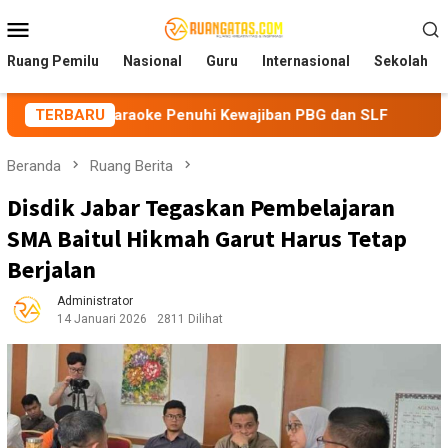
Loncat
Menu
ke
Mobile
konten
Ruang Pemilu
Nasional
Guru
Internasional
Sekolah
 Karaoke Penuhi Kewajiban PBG dan SLF
TERBARU
BEM Nusantara P
Beranda
Ruang Berita
Disdik Jabar Tegaskan Pembelajaran
SMA Baitul Hikmah Garut Harus Tetap
Berjalan
Administrator
14 Januari 2026
2811 Dilihat